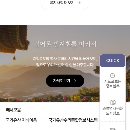
공지사항 더보기
충청북도의 역사 문화의 시간을 되돌아 보며,
QUICK
앞으로 우리가 걸어 갈 길을 마주합니다.
자세히보기
지도로보는
충북실록
충북역사문화
배너모음
도서정보
국가유산 지식이음
국가유산수리종합정보시스템
국가유산공