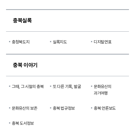
충북실록
충청북도지
실록지도
디지털연표
충북 이야기
그때, 그 시절의 충북
또 다른 기록, 발굴
문화유산의
과거여행
문화유산의 보존
충북 법규정보
충북 언론보도
충북 도서정보