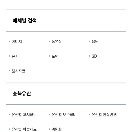
매체별 검색
이미지
동영상
음원
문서
도면
3D
원시자료
충북유산
유산별 고시정보
유산별 보수정비
유산별 현상변경
유산별 학술자료
위원회