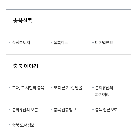
충북실록
충청북도지
실록지도
디지털연표
충북 이야기
그때, 그 시절의 충북
또 다른 기록, 발굴
문화유산의
과거여행
문화유산의 보존
충북 법규정보
충북 언론보도
충북 도서정보