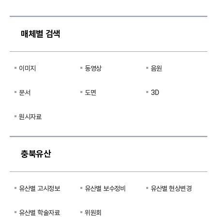
매체별 검색
이미지
동영상
음원
문서
도면
3D
원시자료
충북유산
유산별 고시정보
유산별 보수정비
유산별 현상변경
유산별 학술자료
위원회