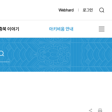
Webhard
로그인
충북 이야기
아키비움 안내
그때, 그 시절의 충북
공지사항
또 다른 기록, 발굴
아키비움 소개
문화유산의 과거여행
이용방법
문화유산의 보존
자료통계
충북 법규정보
원문자료 신청
충북 언론보도
분쟁조정 신청
충북 도서정보
기록물 수집 안내