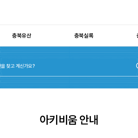
충북유산
충북실록
유산별 고시정보
충청북도지
유산별 보수정비
실록지도
유산별 현상변경
디지털연표
유산별 학술자료
위원회
아키비움 안내