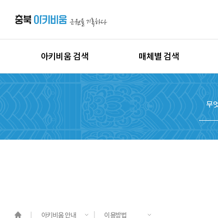
아키비움 검색
매체별 검색
상세검색
이미지
지역별 검색
동영상
시대별 검색
음원
종목별 검색
문서
도면
3D
원시자료
아키비움 안내
이용방법