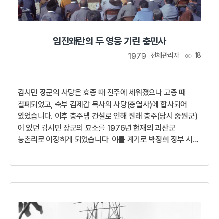
임진왜란의 두 영웅 기린 충민사
1979
전체관리자
18
김시민 장군의 사당은 효종 때 진주에 세워졌으나 고종 때
철폐되었고, 숙부 김제갑 목사의 사당(충열사)에 합사되어
있었습니다. 이후 충주댐 건설로 인해 원래 충주(당시 중원군)
에 있던 김시민 장군의 묘소를 1976년 현재의 괴산군
능촌리로 이장하게 되었습니다. 이를 계기로 박정희 정부 시절
대대적인 유적 정화사업이 추진되면서 1979년에 현대식
묘역과 함께 새로운 충민사 사당이 전면 준공되었습니다.괴산
충민사는 임진왜란 때 진주성전투에서 순절한 충무공 김시민
(忠武公 金時敏, 1554〜1592)과 문숙공 김제갑(文肅公
金悌甲, 1525〜1592)의 위패를 봉안하고 제향(祭享)하고
있습니다.