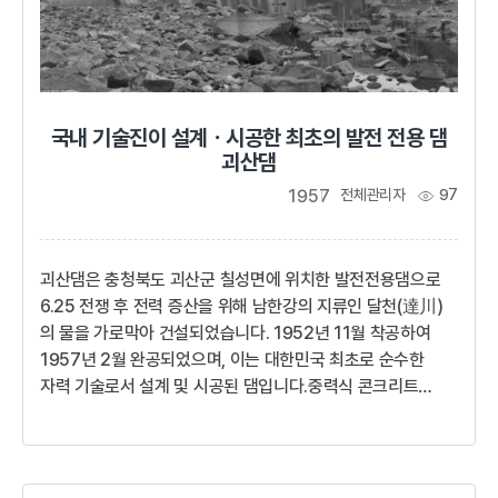
국내 기술진이 설계ㆍ시공한 최초의 발전 전용 댐
괴산댐
1957
전체관리자
97
괴산댐은 충청북도 괴산군 칠성면에 위치한 발전전용댐으로
6.25 전쟁 후 전력 증산을 위해 남한강의 지류인 달천(達川)
의 물을 가로막아 건설되었습니다. 1952년 11월 착공하여
1957년 2월 완공되었으며, 이는 대한민국 최초로 순수한
자력 기술로서 설계 및 시공된 댐입니다.중력식 콘크리트
댐으로 댐의 높이 28m, 길이 171m, 부피 4만9555㎥ 이며,
상시 만수위는 135.65m, 계획 홍수위는 136.92m, 월류
수위[A]는 137.65m입니다. 댐의 유역 면적은 671㎢,
저수용량은 15,329,000㎥입니다. 댐 좌안 직하부에