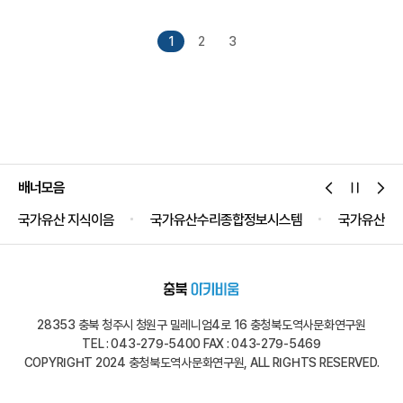
날에 공자를 비롯한 옛 성인들의 학덕을 추모하며 지냈습니다.
절차는 영신례, 전폐례, 초헌례, 공악, 아헌례, 종헌례, 음복례,
1
2
3
철변두, 송신례, 망료의 순서로 진행되며, 연주 음악은
문묘제례악이라 하는데, 기악과 성악, 춤을 총칭하는
대성아악으로, 여덟 개의 아악기만 사용하고, 등가와 헌가 두
개의 악단이 절차에 따라...
배너모음
국가유산 지식이음
국가유산수리종합정보시스템
국가유산공
28353 충북 청주시 청원구 밀레니엄4로 16 충청북도역사문화연구원
TEL : 043-279-5400 FAX : 043-279-5469
COPYRIGHT 2024 충청북도역사문화연구원, ALL RIGHTS RESERVED.