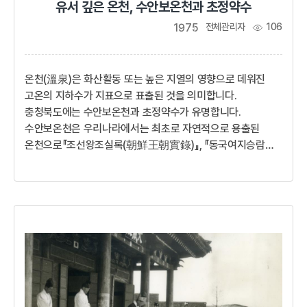
유서 깊은 온천, 수안보온천과 초정약수
1975
전체관리자
106
온천(溫泉)은 화산활동 또는 높은 지열의 영향으로 데워진
고온의 지하수가 지표으로 표출된 것을 의미합니다.
충청북도에는 수안보온천과 초정약수가 유명합니다.
수안보온천은 우리나라에서는 최초로 자연적으로 용출된
온천으로『조선왕조실록(朝鮮王朝實錄)』, 『동국여지승람
(東國輿地勝覽)』, 『여지도서(輿地圖書)』, 『청구도
(靑邱圖)』 등 30여 종의 역사책에 기록되어 있는 유서 깊은
온천입니다. 특히 『조선왕조실록』에 의하면 태조 이성계가
욕창을 치료하기 위해 수안보온천을 자주 찾았다고 합니다.
초정약수는 600여 년 전부터 유래하는 초정영천(椒井靈泉)
에서 솟아나는 세계 3대 광천수로써 그 명성이 오래 전부터
알려졌고, 세종이 한글을 창제하던 1444년 봄과 가을 두
차례에 걸쳐 121일 동안 초정행궁에 머물며 초정약수로 질...