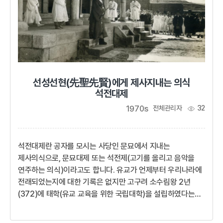
선성선현(先聖先賢)에게 제사지내는 의식
석전대제
1970s
전체관리자
32
석전대제란 공자를 모시는 사당인 문묘에서 지내는
제사의식으로, 문묘대제 또는 석전제(고기를 올리고 음악을
연주하는 의식)이라고도 합니다. 유교가 언제부터 우리나라에
전래되었는지에 대한 기록은 없지만 고구려 소수림왕 2년
(372)에 태학(유교 교육을 위한 국립대학)을 설립하였다는
기록을 통해 고대 중국의 제사 관례에 따라 의식을 행하였을
것으로 추측됩니다.석전대제는 매년 2월과 8월 정해 놓은