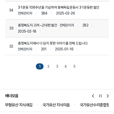
3·1운동 106주년을 기념하여 충북독립운동사 3·1운동편 발간
34
전체관리자
384
2025-02-26
전체관리자
282
충청북도지 고려~근대편 발간
33
2025-02-18
충청북도지에서 다 담지 못한 이야기를 전해 드립니다.
32
전체관리자
201
2025-01-16
1
2
3
4
5
배너모음
무형유산 지식새김
국가유산 지식이음
국가유산수리종합정보