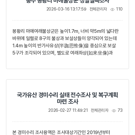
충주 봉황리 마애불상군 정밀실측조사
붙이고, 1665년(현종 6) 민진익(閔震益, ?-?)이 각성의
말을 듣고 부도를 부쉈다. 사실기비에는 이와 같은 이야기를
2026-03-16 13:17:59
전체관리자
110
소개한 뒤 중국의 재물이 조선에 온 것과 거북돌의 머리를
자른 ...
봉황리 마애여래불상군은 높이1.7m, 너비 약5m의 넓다란
바위에 일렬로 8구의 불상과 보살상들이 양각되어 있는데
1.4m 높이의 반가사유상(半跏思惟像)을 중심으로 보살
5구가 조각되어 있으며, 별도로 여래좌상(如來坐像)과
측면으로 공양을 하고 있는 보살상이 조각되어 있다.봉황리
마애여래불상군은 삼국시대의 특징을 보이고 있으며
여기에서 한강이 바라보이는 거리도 그리 멀지 않은데
이러한 위치의 선택은 강을 따라 조형문화(造形文化)가
전파되어가는 특징을 확인할 수 있는 자료로서 가치가 높다.
국가유산 경미수리 실태 전수조사 및 복구계획
반가사유상을 중심으로한 불상군에서부터 남쪽으로 벼랑을
마련 조사
따라 20여m쯤 가면 또다른 마애여래좌상이 동쪽을 향해
암벽에 조각되어 있다. 높이 2m정도 되는 주존불은 상호가
2026-02-27 11:49:21
전체관리자
73
원만하고 어깨가 당당하며 무릎도 큼직하여 전체적으로
고식...
본 경미수리 조사용역은 조사대상기간인 2019년부터