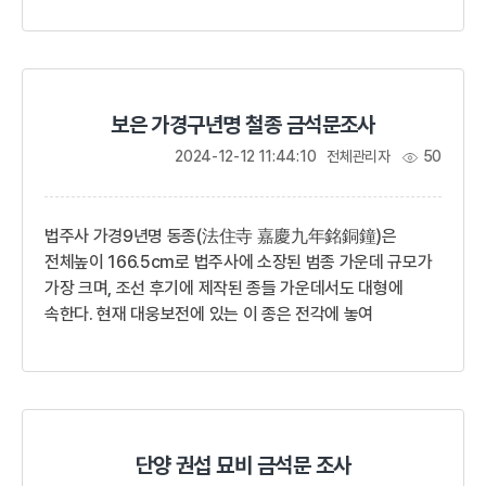
동북향집으로 배치되었음을 알 수 있다. 이는 남북
자오선축을 중심으로 북쪽에서 65 동쪽으로 틀어져 있음을
의미한다. 안채는 정면 6칸좌측면 3칸우측면 2칸으로 전체
12칸 집으로 면적은 88.99㎡(26.92평)이다. 건물은
보은 가경구년명 철종 금석문조사
기둥머리에 익공이 없는 납도리 양식으로 대청을 중심에
두고, 좌측에 방과 전퇴에 높은 마루를 두고, 4칸 대청 앞에
2024-12-12 11:44:10
전체관리자
50
문을 달고, 앞퇴에 마루가 있어 전체 마루는 6칸 대청을
만들었다.웃방은 대청으로 세짝문을 달아 ...
법주사 가경9년명 동종(法住寺 嘉慶九年銘銅鐘)은
전체높이 166.5cm로 법주사에 소장된 범종 가운데 규모가
가장 크며, 조선 후기에 제작된 종들 가운데서도 대형에
속한다. 현재 대웅보전에 있는 이 종은 전각에 놓여
있었다기보다는 종각이나 종루에 걸어서 사용하였던 것으로
추정된다. 조성연대는 1804년(순조 4)이다.이 종은 쌍룡의
용뉴와 아래로 갈수록 넓어지는 형태의 종신을 갖추고 있다.
용뉴에 표현된 쌍룡은 여의주를 물고 서로 반대편을 보고
있는데, 몸통이 연결되는 종 고리의 정상에는 여의주를
단양 권섭 묘비 금석문 조사
움켜쥔 발을 표현하였다. 상대에는 연꽃잎무늬를, 하대에는