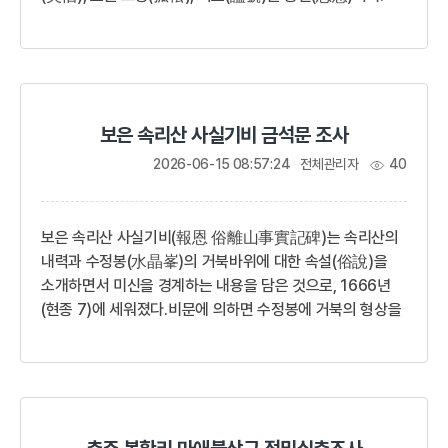
형조판서(刑曹判書)를 지낸 임정(林整, 1356-1413)의
7대손으로 아버지는 임황(林葟, ?-?)이다. 1618년(광해군
10) 무과에 급제하여 관직에 나아갔다. 1624년(인조 2)
이괄(李适)의 난 때 출정해 공을 세워
진무원종공신振武原從功臣 1등이 되고 가선대부
보은 속리산 사실기비 금석문 조사
(嘉善大夫)에 올랐다. 이후 용양위부호군(龍驤衛副護軍),
검산산성방어사(劒山山城防禦使), 청북방어사
2026-06-15 08:57:24
전체관리자
40
(淸北防禦使), 안변부사(安邊府使) 등을 역임하였다.
청나라에 포로로 있을 때 심기원(沈器遠, ?-16...
보은 속리산 사실기비(報恩 俗離山事實記碑)는 속리산의
내력과 수정봉(水晶峯)의 거북바위에 대한 속설(俗說)을
소개하면서 미신을 경계하는 내용을 담은 것으로, 1666년
(현종 7)에 세워졌다.비문에 의하면 수정봉에 거북의 형상을
한 바위가 있는데 머리를 든 채 서쪽을 향하고 있었다. 중국의
사신이 말하길 중국의 재물이 조선으로 가는 것은 그 거북돌
때문이라고 했다. 이에 거북돌의 머리를 잘랐고, 지기(地氣)
를 누르기 위해 10층의 부도(浮屠)를 쌓았다. 1653년(효종
4) 총섭승(摠攝僧) 각성(覺性)이 거북돌의 머리를 이어