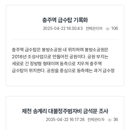
새겨져 있다.비문에는 한란의 묘역이 실전(失傳)되자
1605년(선조 38)에 후손 한백겸(韓百謙; 1552-1615)이
청주목사(淸州牧使)로 와서 방정리(方井里) 유허지에 단을
충주역 급수탑 기록화
축조하고 제사를 지냈다는 내용과 1689년(숙종 15)에 참판
(參判) 한성우(韓聖佑; 1633-1710)장령(掌令) 한형
2025-04-22 16:30:43
전체관리자
106
(韓瀅; ?-?)군수(郡守) 한숙(韓塾; 1646-1710) 등이
나서서 묘역을 찾아...
충주역 급수탑은 봉방소공원 내 위치하며 봉방소공원은
2016년 조성사업으로 만들어진 공원이다. 공원 부지는
세로로 긴 장방형 형태이며 동측으로 치우쳐 충주역
급수탑이 위치한다. 공원을 중심으로 동측에는 과거 급수정
위치였던 봉방동 행복복지센터와 주차장이 위치하고
서측으로는 무료 공영주차장이 위치한다.남측에는 과거
충주역사 부지로 현재 버스터미널로 활용된다. 과거 역사의
모습을 찾아 보긴 힘드나 지금까지도 구 충주역사의 외관을
유지하며 버스회사의 사무실로 남아있다. 구 충주역에서
제천 송계리 대불정주범자비 금석문 조사
서쪽으로 약 1km 반경 떨어진 곳에서는 1980년대 복선화
사업으로 도심 외곽으로 이전되면서 현 충주역이
2025-04-22 16:17:28
전체관리자
36
신축되었으며 도심지와 연결하기 위한 충원대로가 뚫리게