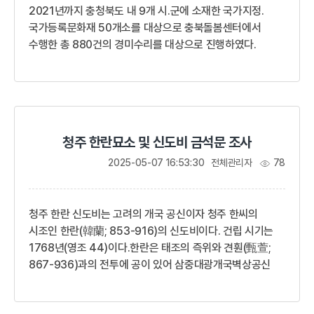
2021년까지 충청북도 내 9개 시.군에 소재한 국가지정.
국가등록문화재 50개소를 대상으로 충북돌봄센터에서
수행한 총 880건의 경미수리를 대상으로 진행하였다.
조사대상 문화재는 지정구분에 따라 국보, 보물, 사적,
국가민속문화재, 국가등록문화재로 구분할 수 있으며,
「문화재 돌봄사업 추진지침」에 분류된 23개 세부
작업유형을 공종별로 분류해 보면 목공사(마루보수, 마루.
대문 부분보수, 목공작업, 창호보수, 판문보수, 충진작업),
청주 한란묘소 및 신도비 금석문 조사
미장공사(온돌.아궁이 보수, 벽체보수), 지붕공사
(기와고르기, 기와보수, 지붕 이물질제거), 기타공사(목부재
2025-05-07 16:53:30
전체관리자
78
기름칠, 도배.창호지 보수), 석공사(계단.기단.석축,
배수로보수), 보존처리(석조 오염물제거), 주변정비
(담장보수, 지반...
청주 한란 신도비는 고려의 개국 공신이자 청주 한씨의
시조인 한란(韓蘭; 853-916)의 신도비이다. 건립 시기는
1768년(영조 44)이다.한란은 태조의 즉위와 견훤(甄萱;
867-936)과의 전투에 공이 있어 삼중대광개국벽상공신
(三重大匡開國壁上功臣)에 녹훈(錄勳)되고, 문하태위
(門下太尉)에 봉해졌다.비문은 비신의 전면과 후면에