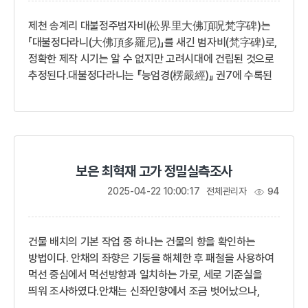
되고 이로써 도시 구조의 변화를 가져왔다.1956년에 작성된
충주역사 구...
제천 송계리 대불정주범자비(松界里大佛頂呪梵字碑)는
「대불정다라니(大佛頂多羅尼)」를 새긴 범자비(梵字碑)로,
정확한 제작 시기는 알 수 없지만 고려시대에 건립된 것으로
추정된다.대불정다라니는 『능엄경(楞嚴經)』 권7에 수록된
총 427구의 진언(眞言)으로, 능엄주(楞嚴呪)라고도
불린다. 이 게송은 고려시대에 크게 성행하여 선종(禪宗)과
교종(敎宗)을 가리지 않고 널리 독송되면서 비석으로도
조성되었다. 『조선금석총람(朝鮮金石總覽)』의 내용에
따르면, 비문의 내용이 범자로 새겨진 경우는 해주(海州)
보은 최혁재 고가 정밀실측조사
대불정다라니당(大佛頂陀羅尼幢), 개성(開城)
대불정다라니당(大佛頂陀羅尼幢), 평양(平壤)
2025-04-22 10:00:17
전체관리자
94
대불정다라니당(大佛頂陀羅尼幢), 경원(慶源) 여진자비
(女眞字碑) 등 총 4기가 확인되는데, 현재 이 비석들은 모두
북한에 소재하...
건물 배치의 기본 작업 중 하나는 건물의 향을 확인하는
방법이다. 안채의 좌향은 기둥을 해체한 후 패철을 사용하여
먹선 중심에서 먹선방향과 일치하는 가로, 세로 기준실을
띄워 조사하였다.안채는 신좌인향에서 조금 벗어났으나,
종도리 장혀에 묵서로 申坐寅向이라 기록되어 있으며,