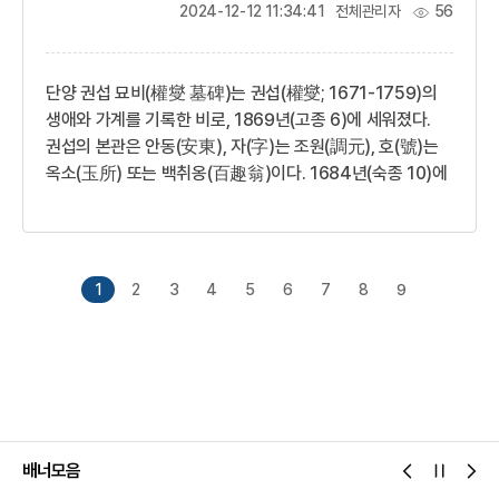
덩굴무늬를 새겼다.종신은 크게 3줄의 돌기대를 둘러 총
2024-12-12 11:34:41
전체관리자
56
4면으로 나누었다. 위로부터 첫 번째 면에는 범자문과
천인상을 새겼는데, 천인상은 소종(小鍾)과 당목...
단양 권섭 묘비(權燮 墓碑)는 권섭(權燮; 1671-1759)의
생애와 가계를 기록한 비로, 1869년(고종 6)에 세워졌다.
권섭의 본관은 안동(安東), 자(字)는 조원(調元), 호(號)는
옥소(玉所) 또는 백취옹(百趣翁)이다. 1684년(숙종 10)에
아버지인 권상명(權尙明; 1652-1684)이 세상을 떠나자
큰아버지인 권상하(權尙夏; 1641-1721)의 가르침을
받았다.권섭은 관직에 진출하기 보다는 문학 활동과 집필에
집중하였는데, 대표작으로는「황강구곡가(黃江九曲歌)」 ,
1
2
3
4
5
6
7
8
9
「영삼별곡(寧三別曲)」 ,「도통가(道統歌)」 등이 있다.비문은
비신의 네 면에 새겨져 있다.전면에는 제명이 세로 세 줄
13자의 글씨로 간결하게 새겨져 있다. 나머지 세 면에는 각각
독립된 세 가지 비문이 배치되어 있다. 좌측면의 해...
배너모음