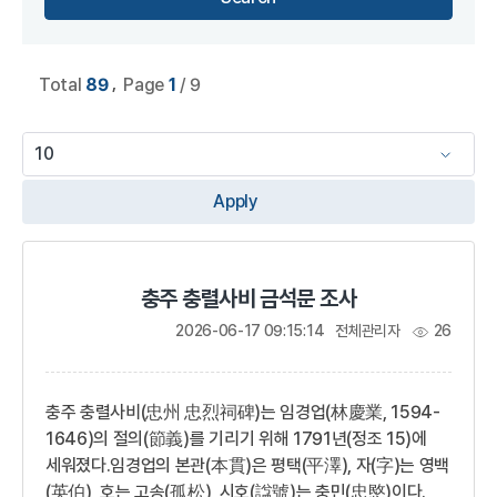
,
Total
89
Page
1
/ 9
Apply
충주 충렬사비 금석문 조사
2026-06-17 09:15:14
전체관리자
26
충주 충렬사비(忠州 忠烈祠碑)는 임경업(林慶業, 1594-
1646)의 절의(節義)를 기리기 위해 1791년(정조 15)에
세워졌다.임경업의 본관(本貫)은 평택(平澤), 자(字)는 영백
(英伯), 호는 고송(孤松), 시호(諡號)는 충민(忠愍)이다.