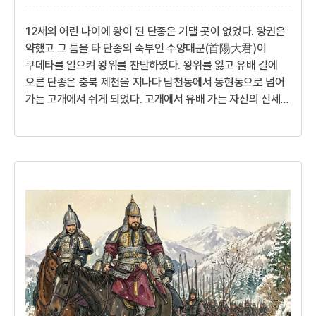
12세의 어린 나이에 왕이 된 단종은 기댈 곳이 없었다. 왕권은
약했고 그 틈을 타 단종의 숙부인 수양대군(首陽大君)이
쿠데타를 일으켜 왕위를 찬탈하였다. 왕위를 잃고 유배 길에
오른 단종은 충북 제천을 지나다 남천동에서 동현동으로 넘어
가는 고개에서 쉬게 되었다. 고개에서 유배 가는 자신의 신세를
한탄했다고 해서 그 고개 이름이 서운고개로 불리다가 최근에
서울고개가 되었다고 전해진다.내 어찌 이 고개를 넘어 귀양을
가는 것이 원통하지 않겠느냐. 태어나 자란 궁을 떠나 알지
못하는 곳으로 가는구나. 이제 가면 언제 돌아올 수 있을지.
고개를 넘는 발길이 떨어지지 않는구나.12세의 나이로 왕위에
오른 단종성군 세종이 승하하자 조선은 커다란 구심점을 잃은
채 불안정했다. 보위를 이은 세종의 장남 문종(文宗)은 ...