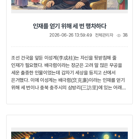
인재를 얻기 위해 세 번 행차하다
2026-06-26 13:59:49
전체관리자
38
조선 건국을 앞둔 이성계(李成桂)는 자신을 뒷받침해 줄
인재가 필요했다. 배극렴이라는 장군은 고려 말 많은 무공을
세운 출중한 인물이었는데 갑자기 세상을 등지고 산에서
은거했다. 이에 이성계는 배극렴(裵克廉)이라는 인재를 얻기
위해 세 번이나 충북 충주시의 삼방리(三訪里)에 있는 어래산
(御來山)을 찾아갔고 배극렴은 이성계를 도와 조선 건국의
공신으로서 조선 제1대 재상이 되었다.무릇 새는 나무를 가려
깃들고 지혜로운 자는 주인을 가려서 섬기는 법이오. 이제 고려
왕조는 썩은 살과도 같으니 어찌 새로운 세상을 꿈꾸지 않을 수
있겠소. 나를 도와주기를 간청하오. 나 이성계는 그대가
필요하오!개혁을 향한 첫걸음1388년(고려 우왕 14) 고려