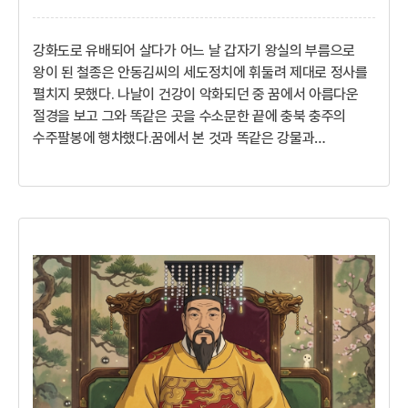
강화도로 유배되어 살다가 어느 날 갑자기 왕실의 부름으로
왕이 된 철종은 안동김씨의 세도정치에 휘둘려 제대로 정사를
펼치지 못했다. 나날이 건강이 악화되던 중 꿈에서 아름다운
절경을 보고 그와 똑같은 곳을 수소문한 끝에 충북 충주의
수주팔봉에 행차했다.꿈에서 본 것과 똑같은 강물과
기암괴석의 수려한 절경에 철종은 감탄을 금치 못했다. 지금도
왕이 밟고 다닌 곳이라는 뜻의 이름을 가진 왕다래기마을이
남아 있다.바로 이곳이구나. 내가 꿈에서 발을 담그고 놀며
물에 비친 여덟 개의 봉우리를 바라본 곳! 수주팔봉의
아름다움이 내 마음까지 위로하는구나!이씨의 나라인가
김씨의 나라인가무더위가 계속되는 가운데 철종(哲宗)은 더욱
가슴이 답답하였다. 어린 시절을 보낸 강화도의 모습만 날이
갈수록 눈에 선하였다. 강화의 시...