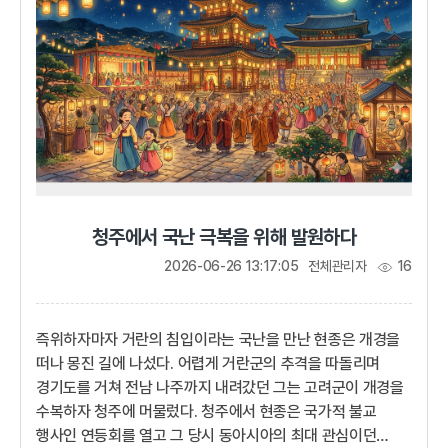
장수 이성계는 요동 땅을 치기 위해 위화도(威化島)까지
진군했다. 하지...
청주에서 국난 극복을 위해 발원하다
2026-06-26 13:17:05
전체관리자
16
즉위하자마자 거란의 침입이라는 국난을 만난 현종은 개경을
떠나 몽진 길에 나섰다. 어렵게 거란군의 추격을 따돌리며
경기도를 거쳐 전남 나주까지 내려갔던 그는 고려군이 개경을
수복하자 청주에 머물렀다. 청주에서 현종은 국가적 불교
행사인 연등회를 열고 그 당시 동아시아의 최대 관심이던