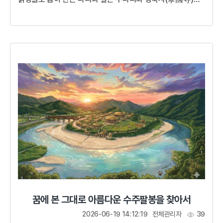
남아 있다. 청주에 이르러서는 전후의 새로운 인재 등용을 위해
취경루에서 과거시험을 실시했다.생명의 땅 청주에서 오늘
33인의 인재를 발탁하니 이 또한 길운이다. 아름답다 청주여,
고상하다 취경루여! 비록 피와 통곡소리 가득한 전란을
겪었지만 고려는 다시 일어설 것이다. 두 마음을 품지 말고
끝까지 충성하라!원으로부터 독립된 고려를 꿈꾸던 군주고려
말 혼란스러운 국내외 정세 가운데 왕위를 이어받은 공민왕은
젊은 패기와 새로...
꿈에 본 그대로 아름다운 수주팔봉을 찾아서
2026-06-19 14:12:19
전체관리자
39