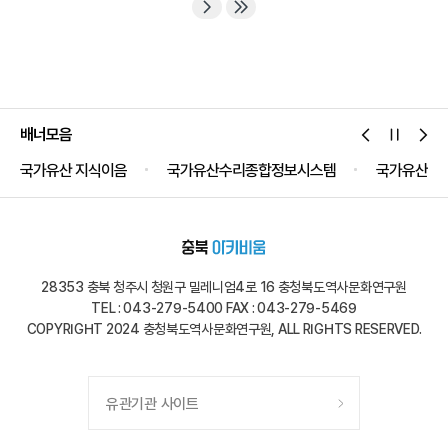
막아주시옵소서. 부처님의 은덕으로 신라가 이 위기에서
벗어날 수 있기를 기원합니다!계속되는 백제 무왕의 신라
침략어찌하여 무왕(武王)은 잠시도 쉬지 않고 우리...
배너모음
국가유산 지식이음
국가유산수리종합정보시스템
국가유산공
28353 충북 청주시 청원구 밀레니엄4로 16 충청북도역사문화연구원
TEL : 043-279-5400 FAX : 043-279-5469
COPYRIGHT 2024 충청북도역사문화연구원, ALL RIGHTS RESERVED.
유관기관 사이트