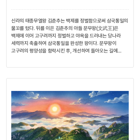
신라의 태종무열왕 김춘추는 백제를 정벌함으로써 삼국통일의
물꼬를 텄다. 뒤를 이은 김춘추의 아들 문무왕(文武王)은
백제에 이어 고구려까지 정벌하고 야욕을 드러내는 당나라
세력까지 축출하여 삼국통일을 완성한 왕이다. 문무왕이
고구려의 평양성을 함락시킨 후, 개선하여 돌아오는 길에
충주지역에 잠시 머문 적이 있었다. 연회에서 능안이라는
미소년이 가야의 춤을 추었다. 왕이 그 아름다움을 칭찬하고
친히 술잔을 따라주며 등을 어루만져 주었다.과인이 선친들과
하늘의 은혜를 입어 좋은 때를 만나고 좋은 장수들을 만나
아버지와 함께 백제를 치고 오늘에 이르러서는 고구려까지
정벌하게 되었다. 이제 우리에게 새로운 시대가 열리고 있는
것이다!아버지 김춘추의 꿈을 따라 법민아삼국이 나뉘어 피를
흘리며 끊임없이 백성들이 죽어나가...