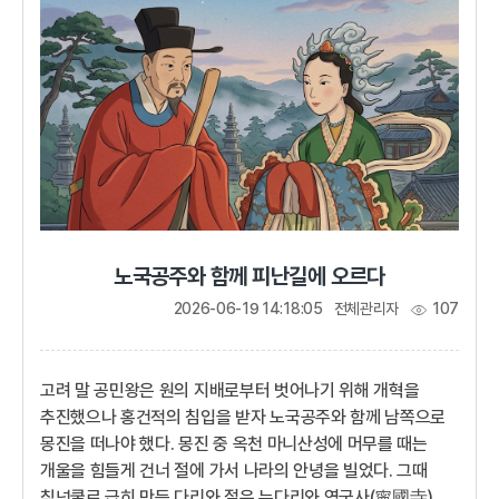
처리하라.기울어가는 해, 고려왜 하필 내가 왕이 되어야 한단
말인가? 나는 정사에...
노국공주와 함께 피난길에 오르다
2026-06-19 14:18:05
전체관리자
107
고려 말 공민왕은 원의 지배로부터 벗어나기 위해 개혁을
추진했으나 홍건적의 침입을 받자 노국공주와 함께 남쪽으로
몽진을 떠나야 했다. 몽진 중 옥천 마니산성에 머무를 때는
개울을 힘들게 건너 절에 가서 나라의 안녕을 빌었다. 그때
칡넝쿨로 급히 만든 다리와 절은 누다리와 영국사(寧國寺)로