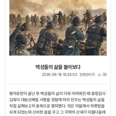
있으랴. 궁뜰에 묻혀 살며 아침저녁으로 고개에 올라가 속죄의
절을 하리라.부드러움과 강함 사이에서927년 후백제의
견훤은 신라 서라벌(경주...
백성들의 삶을 돌아보다
2026-06-18 16:24:03
전체관리자
32
병자호란이 끝난 후 백성들의 삶이 더욱 어려워진 때 충청감사
김육이 대동선혜법 시행을 청함에 따라 인조는 백성들의 삶을
직접 살펴보고자 충북으로 행차했다. 작은 마을에서 하룻밤을
쉬게 되었는데 신비한 꿈을 꾸고 그 지역의 산세가 아름다움에