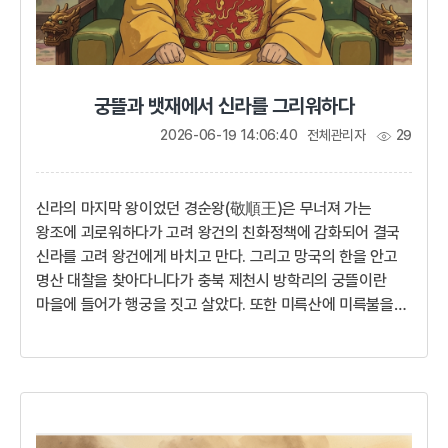
궁뜰과 뱃재에서 신라를 그리워하다
2026-06-19 14:06:40
전체관리자
29
신라의 마지막 왕이었던 경순왕(敬順王)은 무너져 가는
왕조에 괴로워하다가 고려 왕건의 친화정책에 감화되어 결국
신라를 고려 왕건에게 바치고 만다. 그리고 망국의 한을 안고
명산 대찰을 찾아다니다가 충북 제천시 방학리의 궁뜰이란
마을에 들어가 행궁을 짓고 살았다. 또한 미륵산에 미륵불을
새기도록 하고 미륵산의 황산사에 종을 달도록 하여, 매일
아침저녁으로 종소리가 들릴 때면 고개에 올라가 망국의 죄를
빌었다. 사람들은 왕이 절을 하던 고개를 뱃재라고 부르게
되었다.오직 백성들의 목숨만이라도 지키고자 신라의 천년
사직을 내려놓았지만 망국의 왕이 어찌 백성 앞에 고개를 들 수