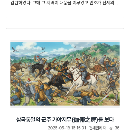
감탄하였다. 그해 그 지역이 대풍을 이루었고 인조가 산세의
덕스러움을 칭찬했다고 해서가덕면, 인조가 행차했다고
해서인차리라는 이름으로 불리게 되었다.이 곳의 산세가
아름답고 덕이 가득하구나. 덕은 인간의 길이니 더 무엇을
바라겠는가. 이곳 백성들 또한 인심이 넉넉하니, 지닌 덕에
더욱 덕을 더하여 군자의 덕을 이루도록 하라!전란으로
황폐해진 민초들의 삶병자호란이 끝난 후 인조는 더욱 말이
적어졌다. 하루 종일 한마디도 하지 않을 때도 있어서 측근에서
모시는 궁녀들조차 그의...
삼국통일의 군주 가야지무(伽倻之舞)를 보다
2026-05-18 16:15:01
전체관리자
36