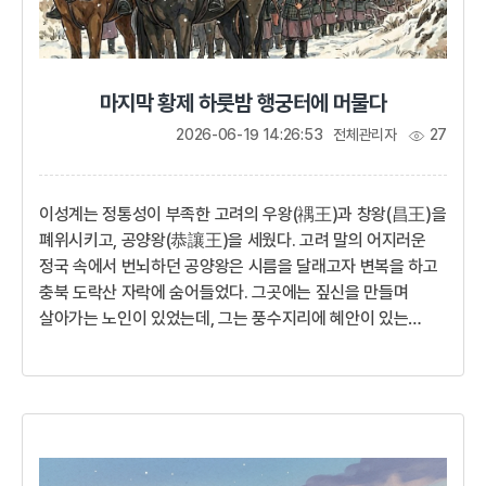
마지막 황제 하룻밤 행궁터에 머물다
2026-06-19 14:26:53
전체관리자
27
이성계는 정통성이 부족한 고려의 우왕(禑王)과 창왕(昌王)을
폐위시키고, 공양왕(恭讓王)을 세웠다. 고려 말의 어지러운
정국 속에서 번뇌하던 공양왕은 시름을 달래고자 변복을 하고
충북 도락산 자락에 숨어들었다. 그곳에는 짚신을 만들며
살아가는 노인이 있었는데, 그는 풍수지리에 혜안이 있는
기인이었다. 공양왕은 신분을 숨겼지만 노인은오늘밤 우리
집이 궁궐터가 될 것이라며 왕을 알아보고 절했다.산 속의
초막이 행궁이 된 것이다.나는 일평생 입을 것, 먹을 것과
시중할 사람이 모두 풍족하게 편안히 지내다가 갑자기 왕위에
올랐으니 어찌 할 바를 모르겠다. 여러 번 사양했음에도
불구하고 결국 임금의 자리를 더럽히게 되었으니 그대들이 잘