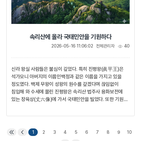
속리산에 올라 국태민안을 기원하다
2026-05-16 11:06:02
전체관리자
40
신라 왕실 사람들은 불심이 깊었다. 특히 진평왕(眞平王)은
석가모니 아버지의 이름인백정과 같은 이름을 가지고 있을
정도였다. 백제 무왕이 성왕의 원수를 갚겠다며 끊임없이
침입해 와 수세에 몰린 진평왕은 속리산 법주사 용화보전에
있는 장육상(丈六像)에 가서 국태민안을 빌었다. 또한 기원을
드린 후 뒤에 있는 산호대라는 높은 바위에 올라 만세를
부르고, 아침이면 배석대에 올라 일출을 보며 다시 신라의
번영을 빌었다. 덕만공주(훗날 선덕여왕) 등 왕실 사람들도
함께 행차했다고 전해진다.진흥대왕이시여, 대왕께서
1
2
3
4
5
6
7
8
9
10
남겨주신 이 영토를 원수 백제가 노략질하는 것을