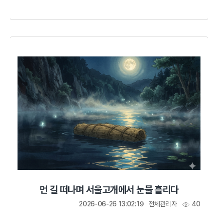
대장경을 각판하겠다는 발원을 함으로써 민심을 수습하고
국난 극복의 의지를 다졌다.고려 국왕의 불심과 하나 된
군신들의 마음을 두고 맹세하노니 고려는 반드시 (초조)
대장경의 판본을 각성(刻成)하겠나이다. 거란이 고려에서
물러가게 하시고 국난을 극복할 수 있도록 하시옵소서.숨
막히는 피난 길1010년 10월 거란은 40만 대군을 이끌고
고려를 침략해 왔다. 어려서부터 온갖 수난을 겪으면서 왕위에
오른 현종은 왕이 되자마자 거란 침입...
먼 길 떠나며 서울고개에서 눈물 흘리다
2026-06-26 13:02:19
전체관리자
40