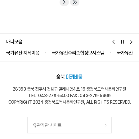
막아주시옵소서. 부처님의 은덕으로 신라가 이 위기에서
벗어날 수 있기를 기원합니다!계속되는 백제 무왕의 신라
침략어찌하여 무왕(武王)은 잠시도 쉬지 않고 우리...
배너모음
국가유산 지식이음
국가유산수리종합정보시스템
국가유산공
28353 충북 청주시 청원구 밀레니엄4로 16 충청북도역사문화연구원
TEL : 043-279-5400 FAX : 043-279-5469
COPYRIGHT 2024 충청북도역사문화연구원, ALL RIGHTS RESERVED.
유관기관 사이트