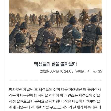
있으랴. 궁뜰에 묻혀 살며 아침저녁으로 고개에 올라가 속죄의
절을 하리라.부드러움과 강함 사이에서927년 후백제의
견훤은 신라 서라벌(경주...
백성들의 삶을 돌아보다
2026-06-18 16:24:03
전체관리자
35
병자호란이 끝난 후 백성들의 삶이 더욱 어려워진 때 충청감사
김육이 대동선혜법 시행을 청함에 따라 인조는 백성들의 삶을
직접 살펴보고자 충북으로 행차했다. 작은 마을에서 하룻밤을
쉬게 되었는데 신비한 꿈을 꾸고 그 지역의 산세가 아름다움에