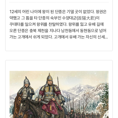
12세의 어린 나이에 왕이 된 단종은 기댈 곳이 없었다. 왕권은
약했고 그 틈을 타 단종의 숙부인 수양대군(首陽大君)이
쿠데타를 일으켜 왕위를 찬탈하였다. 왕위를 잃고 유배 길에
오른 단종은 충북 제천을 지나다 남천동에서 동현동으로 넘어
가는 고개에서 쉬게 되었다. 고개에서 유배 가는 자신의 신세를
한탄했다고 해서 그 고개 이름이 서운고개로 불리다가 최근에
서울고개가 되었다고 전해진다.내 어찌 이 고개를 넘어 귀양을
가는 것이 원통하지 않겠느냐. 태어나 자란 궁을 떠나 알지
못하는 곳으로 가는구나. 이제 가면 언제 돌아올 수 있을지.
고개를 넘는 발길이 떨어지지 않는구나.12세의 나이로 왕위에
오른 단종성군 세종이 승하하자 조선은 커다란 구심점을 잃은
채 불안정했다. 보위를 이은 세종의 장남 문종(文宗)은 ...