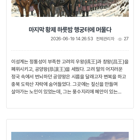
마지막 황제 하룻밤 행궁터에 머물다
2026-06-19 14:26:53
전체관리자
27
이성계는 정통성이 부족한 고려의 우왕(禑王)과 창왕(昌王)을
폐위시키고, 공양왕(恭讓王)을 세웠다. 고려 말의 어지러운
정국 속에서 번뇌하던 공양왕은 시름을 달래고자 변복을 하고
충북 도락산 자락에 숨어들었다. 그곳에는 짚신을 만들며
살아가는 노인이 있었는데, 그는 풍수지리에 혜안이 있는
기인이었다. 공양왕은 신분을 숨겼지만 노인은오늘밤 우리
집이 궁궐터가 될 것이라며 왕을 알아보고 절했다.산 속의
초막이 행궁이 된 것이다.나는 일평생 입을 것, 먹을 것과
시중할 사람이 모두 풍족하게 편안히 지내다가 갑자기 왕위에
올랐으니 어찌 할 바를 모르겠다. 여러 번 사양했음에도
불구하고 결국 임금의 자리를 더럽히게 되었으니 그대들이 잘