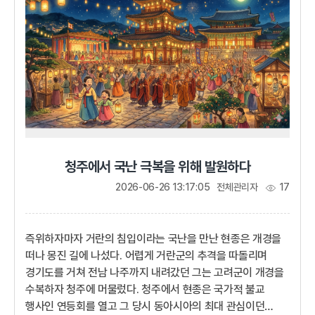
장수 이성계는 요동 땅을 치기 위해 위화도(威化島)까지
진군했다. 하지...
청주에서 국난 극복을 위해 발원하다
2026-06-26 13:17:05
전체관리자
17
즉위하자마자 거란의 침입이라는 국난을 만난 현종은 개경을
떠나 몽진 길에 나섰다. 어렵게 거란군의 추격을 따돌리며
경기도를 거쳐 전남 나주까지 내려갔던 그는 고려군이 개경을
수복하자 청주에 머물렀다. 청주에서 현종은 국가적 불교
행사인 연등회를 열고 그 당시 동아시아의 최대 관심이던