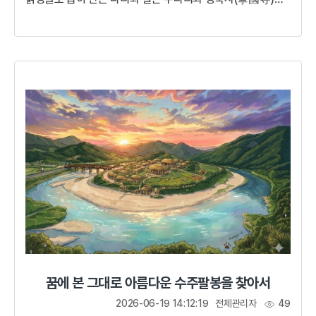
남아 있다. 청주에 이르러서는 전후의 새로운 인재 등용을 위해
취경루에서 과거시험을 실시했다.생명의 땅 청주에서 오늘
33인의 인재를 발탁하니 이 또한 길운이다. 아름답다 청주여,
고상하다 취경루여! 비록 피와 통곡소리 가득한 전란을
겪었지만 고려는 다시 일어설 것이다. 두 마음을 품지 말고
끝까지 충성하라!원으로부터 독립된 고려를 꿈꾸던 군주고려
말 혼란스러운 국내외 정세 가운데 왕위를 이어받은 공민왕은
젊은 패기와 새로...
꿈에 본 그대로 아름다운 수주팔봉을 찾아서
2026-06-19 14:12:19
전체관리자
49