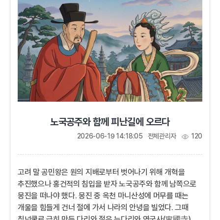
처리하라.기울어가는 해, 고려왜 하필 내가 왕이 되어야 한단
말인가? 나는 정사에...
노국공주와 함께 피난길에 오르다
2026-06-19 14:18:05
전체관리자
120
고려 말 공민왕은 원의 지배로부터 벗어나기 위해 개혁을
추진했으나 홍건적의 침입을 받자 노국공주와 함께 남쪽으로
몽진을 떠나야 했다. 몽진 중 옥천 마니산성에 머무를 때는
개울을 힘들게 건너 절에 가서 나라의 안녕을 빌었다. 그때
칡넝쿨로 급히 만든 다리와 절은 누다리와 영국사(寧國寺)로