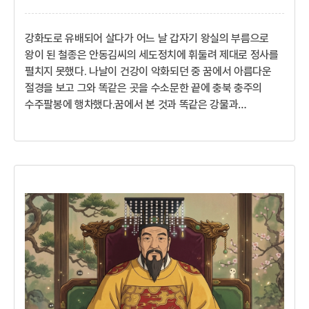
강화도로 유배되어 살다가 어느 날 갑자기 왕실의 부름으로
왕이 된 철종은 안동김씨의 세도정치에 휘둘려 제대로 정사를
펼치지 못했다. 나날이 건강이 악화되던 중 꿈에서 아름다운
절경을 보고 그와 똑같은 곳을 수소문한 끝에 충북 충주의
수주팔봉에 행차했다.꿈에서 본 것과 똑같은 강물과
기암괴석의 수려한 절경에 철종은 감탄을 금치 못했다. 지금도
왕이 밟고 다닌 곳이라는 뜻의 이름을 가진 왕다래기마을이
남아 있다.바로 이곳이구나. 내가 꿈에서 발을 담그고 놀며
물에 비친 여덟 개의 봉우리를 바라본 곳! 수주팔봉의
아름다움이 내 마음까지 위로하는구나!이씨의 나라인가
김씨의 나라인가무더위가 계속되는 가운데 철종(哲宗)은 더욱
가슴이 답답하였다. 어린 시절을 보낸 강화도의 모습만 날이
갈수록 눈에 선하였다. 강화의 시...