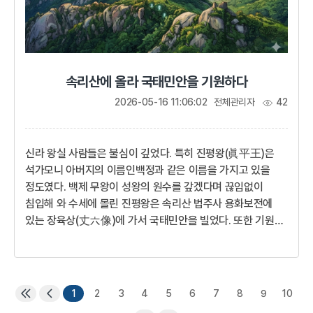
속리산에 올라 국태민안을 기원하다
2026-05-16 11:06:02
전체관리자
42
신라 왕실 사람들은 불심이 깊었다. 특히 진평왕(眞平王)은
석가모니 아버지의 이름인백정과 같은 이름을 가지고 있을
정도였다. 백제 무왕이 성왕의 원수를 갚겠다며 끊임없이
침입해 와 수세에 몰린 진평왕은 속리산 법주사 용화보전에
있는 장육상(丈六像)에 가서 국태민안을 빌었다. 또한 기원을
드린 후 뒤에 있는 산호대라는 높은 바위에 올라 만세를
부르고, 아침이면 배석대에 올라 일출을 보며 다시 신라의
번영을 빌었다. 덕만공주(훗날 선덕여왕) 등 왕실 사람들도
함께 행차했다고 전해진다.진흥대왕이시여, 대왕께서
1
2
3
4
5
6
7
8
9
10
남겨주신 이 영토를 원수 백제가 노략질하는 것을