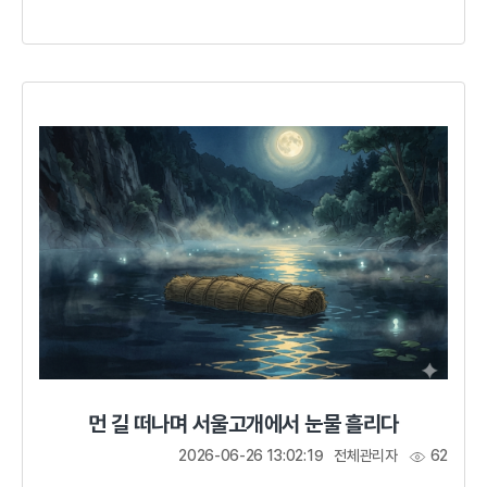
대장경을 각판하겠다는 발원을 함으로써 민심을 수습하고
국난 극복의 의지를 다졌다.고려 국왕의 불심과 하나 된
군신들의 마음을 두고 맹세하노니 고려는 반드시 (초조)
대장경의 판본을 각성(刻成)하겠나이다. 거란이 고려에서
물러가게 하시고 국난을 극복할 수 있도록 하시옵소서.숨
막히는 피난 길1010년 10월 거란은 40만 대군을 이끌고
고려를 침략해 왔다. 어려서부터 온갖 수난을 겪으면서 왕위에
오른 현종은 왕이 되자마자 거란 침입...
먼 길 떠나며 서울고개에서 눈물 흘리다
2026-06-26 13:02:19
전체관리자
62