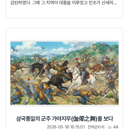
감탄하였다. 그해 그 지역이 대풍을 이루었고 인조가 산세의
덕스러움을 칭찬했다고 해서가덕면, 인조가 행차했다고
해서인차리라는 이름으로 불리게 되었다.이 곳의 산세가
아름답고 덕이 가득하구나. 덕은 인간의 길이니 더 무엇을
바라겠는가. 이곳 백성들 또한 인심이 넉넉하니, 지닌 덕에
더욱 덕을 더하여 군자의 덕을 이루도록 하라!전란으로
황폐해진 민초들의 삶병자호란이 끝난 후 인조는 더욱 말이
적어졌다. 하루 종일 한마디도 하지 않을 때도 있어서 측근에서
모시는 궁녀들조차 그의...
삼국통일의 군주 가야지무(伽倻之舞)를 보다
2026-05-18 16:15:01
전체관리자
44