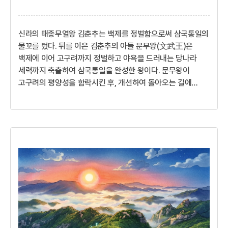
신라의 태종무열왕 김춘추는 백제를 정벌함으로써 삼국통일의
물꼬를 텄다. 뒤를 이은 김춘추의 아들 문무왕(文武王)은
백제에 이어 고구려까지 정벌하고 야욕을 드러내는 당나라
세력까지 축출하여 삼국통일을 완성한 왕이다. 문무왕이
고구려의 평양성을 함락시킨 후, 개선하여 돌아오는 길에
충주지역에 잠시 머문 적이 있었다. 연회에서 능안이라는
미소년이 가야의 춤을 추었다. 왕이 그 아름다움을 칭찬하고
친히 술잔을 따라주며 등을 어루만져 주었다.과인이 선친들과
하늘의 은혜를 입어 좋은 때를 만나고 좋은 장수들을 만나
아버지와 함께 백제를 치고 오늘에 이르러서는 고구려까지
정벌하게 되었다. 이제 우리에게 새로운 시대가 열리고 있는
것이다!아버지 김춘추의 꿈을 따라 법민아삼국이 나뉘어 피를
흘리며 끊임없이 백성들이 죽어나가...