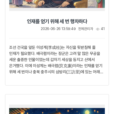
인재를 얻기 위해 세 번 행차하다
2026-06-26 13:59:49
전체관리자
41
조선 건국을 앞둔 이성계(李成桂)는 자신을 뒷받침해 줄
인재가 필요했다. 배극렴이라는 장군은 고려 말 많은 무공을
세운 출중한 인물이었는데 갑자기 세상을 등지고 산에서
은거했다. 이에 이성계는 배극렴(裵克廉)이라는 인재를 얻기
위해 세 번이나 충북 충주시의 삼방리(三訪里)에 있는 어래산
(御來山)을 찾아갔고 배극렴은 이성계를 도와 조선 건국의
공신으로서 조선 제1대 재상이 되었다.무릇 새는 나무를 가려
깃들고 지혜로운 자는 주인을 가려서 섬기는 법이오. 이제 고려
왕조는 썩은 살과도 같으니 어찌 새로운 세상을 꿈꾸지 않을 수
있겠소. 나를 도와주기를 간청하오. 나 이성계는 그대가
필요하오!개혁을 향한 첫걸음1388년(고려 우왕 14) 고려