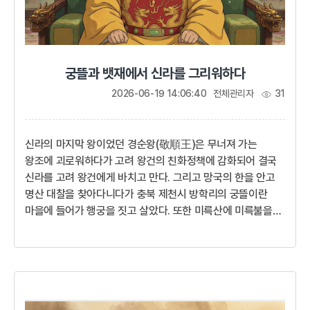
궁뜰과 뱃재에서 신라를 그리워하다
2026-06-19 14:06:40
전체관리자
31
신라의 마지막 왕이었던 경순왕(敬順王)은 무너져 가는
왕조에 괴로워하다가 고려 왕건의 친화정책에 감화되어 결국
신라를 고려 왕건에게 바치고 만다. 그리고 망국의 한을 안고
명산 대찰을 찾아다니다가 충북 제천시 방학리의 궁뜰이란
마을에 들어가 행궁을 짓고 살았다. 또한 미륵산에 미륵불을
새기도록 하고 미륵산의 황산사에 종을 달도록 하여, 매일
아침저녁으로 종소리가 들릴 때면 고개에 올라가 망국의 죄를
빌었다. 사람들은 왕이 절을 하던 고개를 뱃재라고 부르게
되었다.오직 백성들의 목숨만이라도 지키고자 신라의 천년
사직을 내려놓았지만 망국의 왕이 어찌 백성 앞에 고개를 들 수