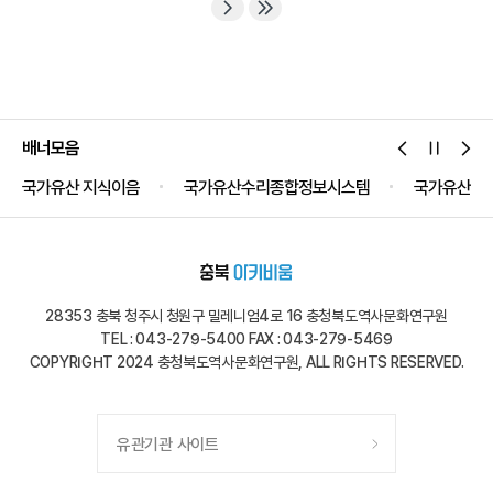
막아주시옵소서. 부처님의 은덕으로 신라가 이 위기에서
벗어날 수 있기를 기원합니다!계속되는 백제 무왕의 신라
침략어찌하여 무왕(武王)은 잠시도 쉬지 않고 우리...
배너모음
국가유산 지식이음
국가유산수리종합정보시스템
국가유산공
28353 충북 청주시 청원구 밀레니엄4로 16 충청북도역사문화연구원
TEL : 043-279-5400 FAX : 043-279-5469
COPYRIGHT 2024 충청북도역사문화연구원, ALL RIGHTS RESERVED.
유관기관 사이트