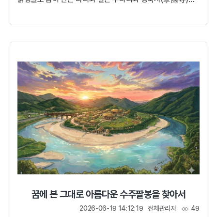
남아 있다. 청주에 이르러서는 전후의 새로운 인재 등용을 위해
취경루에서 과거시험을 실시했다.생명의 땅 청주에서 오늘
33인의 인재를 발탁하니 이 또한 길운이다. 아름답다 청주여,
고상하다 취경루여! 비록 피와 통곡소리 가득한 전란을
겪었지만 고려는 다시 일어설 것이다. 두 마음을 품지 말고
끝까지 충성하라!원으로부터 독립된 고려를 꿈꾸던 군주고려
말 혼란스러운 국내외 정세 가운데 왕위를 이어받은 공민왕은
젊은 패기와 새로...
꿈에 본 그대로 아름다운 수주팔봉을 찾아서
2026-06-19 14:12:19
전체관리자
49