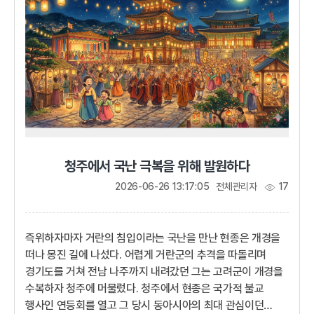
장수 이성계는 요동 땅을 치기 위해 위화도(威化島)까지
진군했다. 하지...
청주에서 국난 극복을 위해 발원하다
2026-06-26 13:17:05
전체관리자
17
즉위하자마자 거란의 침입이라는 국난을 만난 현종은 개경을
떠나 몽진 길에 나섰다. 어렵게 거란군의 추격을 따돌리며
경기도를 거쳐 전남 나주까지 내려갔던 그는 고려군이 개경을
수복하자 청주에 머물렀다. 청주에서 현종은 국가적 불교
행사인 연등회를 열고 그 당시 동아시아의 최대 관심이던