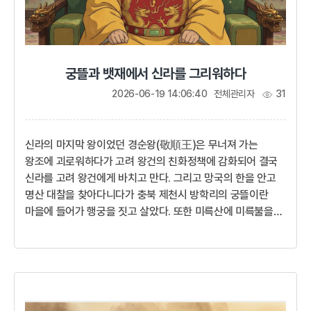
궁뜰과 뱃재에서 신라를 그리워하다
2026-06-19 14:06:40
전체관리자
31
신라의 마지막 왕이었던 경순왕(敬順王)은 무너져 가는
왕조에 괴로워하다가 고려 왕건의 친화정책에 감화되어 결국
신라를 고려 왕건에게 바치고 만다. 그리고 망국의 한을 안고
명산 대찰을 찾아다니다가 충북 제천시 방학리의 궁뜰이란
마을에 들어가 행궁을 짓고 살았다. 또한 미륵산에 미륵불을
새기도록 하고 미륵산의 황산사에 종을 달도록 하여, 매일
아침저녁으로 종소리가 들릴 때면 고개에 올라가 망국의 죄를
빌었다. 사람들은 왕이 절을 하던 고개를 뱃재라고 부르게
되었다.오직 백성들의 목숨만이라도 지키고자 신라의 천년
사직을 내려놓았지만 망국의 왕이 어찌 백성 앞에 고개를 들 수