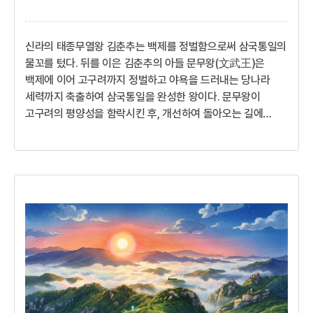
신라의 태종무열왕 김춘추는 백제를 정벌함으로써 삼국통일의
물꼬를 텄다. 뒤를 이은 김춘추의 아들 문무왕(文武王)은
백제에 이어 고구려까지 정벌하고 야욕을 드러내는 당나라
세력까지 축출하여 삼국통일을 완성한 왕이다. 문무왕이
고구려의 평양성을 함락시킨 후, 개선하여 돌아오는 길에
충주지역에 잠시 머문 적이 있었다. 연회에서 능안이라는
미소년이 가야의 춤을 추었다. 왕이 그 아름다움을 칭찬하고
친히 술잔을 따라주며 등을 어루만져 주었다.과인이 선친들과
하늘의 은혜를 입어 좋은 때를 만나고 좋은 장수들을 만나
아버지와 함께 백제를 치고 오늘에 이르러서는 고구려까지
정벌하게 되었다. 이제 우리에게 새로운 시대가 열리고 있는
것이다!아버지 김춘추의 꿈을 따라 법민아삼국이 나뉘어 피를
흘리며 끊임없이 백성들이 죽어나가...