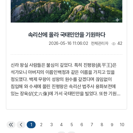
속리산에 올라 국태민안을 기원하다
2026-05-16 11:06:02
전체관리자
42
신라 왕실 사람들은 불심이 깊었다. 특히 진평왕(眞平王)은
석가모니 아버지의 이름인백정과 같은 이름을 가지고 있을
정도였다. 백제 무왕이 성왕의 원수를 갚겠다며 끊임없이
침입해 와 수세에 몰린 진평왕은 속리산 법주사 용화보전에
있는 장육상(丈六像)에 가서 국태민안을 빌었다. 또한 기원을
드린 후 뒤에 있는 산호대라는 높은 바위에 올라 만세를
부르고, 아침이면 배석대에 올라 일출을 보며 다시 신라의
번영을 빌었다. 덕만공주(훗날 선덕여왕) 등 왕실 사람들도
함께 행차했다고 전해진다.진흥대왕이시여, 대왕께서
1
2
3
4
5
6
7
8
9
10
남겨주신 이 영토를 원수 백제가 노략질하는 것을