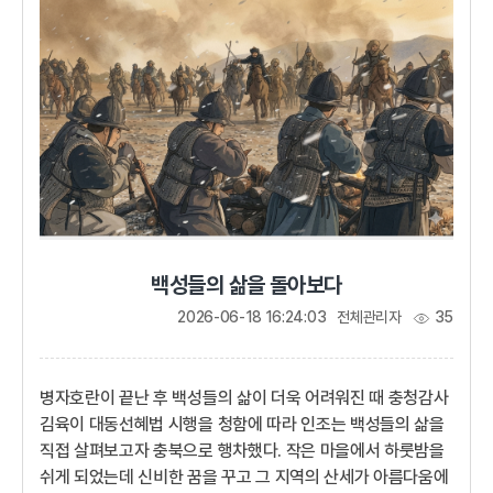
있으랴. 궁뜰에 묻혀 살며 아침저녁으로 고개에 올라가 속죄의
절을 하리라.부드러움과 강함 사이에서927년 후백제의
견훤은 신라 서라벌(경주...
백성들의 삶을 돌아보다
2026-06-18 16:24:03
전체관리자
35
병자호란이 끝난 후 백성들의 삶이 더욱 어려워진 때 충청감사
김육이 대동선혜법 시행을 청함에 따라 인조는 백성들의 삶을
직접 살펴보고자 충북으로 행차했다. 작은 마을에서 하룻밤을
쉬게 되었는데 신비한 꿈을 꾸고 그 지역의 산세가 아름다움에