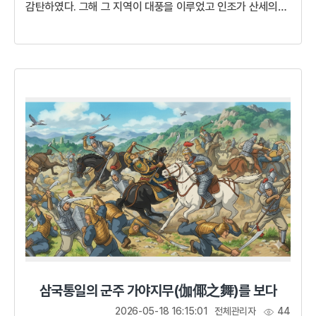
감탄하였다. 그해 그 지역이 대풍을 이루었고 인조가 산세의
덕스러움을 칭찬했다고 해서가덕면, 인조가 행차했다고
해서인차리라는 이름으로 불리게 되었다.이 곳의 산세가
아름답고 덕이 가득하구나. 덕은 인간의 길이니 더 무엇을
바라겠는가. 이곳 백성들 또한 인심이 넉넉하니, 지닌 덕에
더욱 덕을 더하여 군자의 덕을 이루도록 하라!전란으로
황폐해진 민초들의 삶병자호란이 끝난 후 인조는 더욱 말이
적어졌다. 하루 종일 한마디도 하지 않을 때도 있어서 측근에서
모시는 궁녀들조차 그의...
삼국통일의 군주 가야지무(伽倻之舞)를 보다
2026-05-18 16:15:01
전체관리자
44