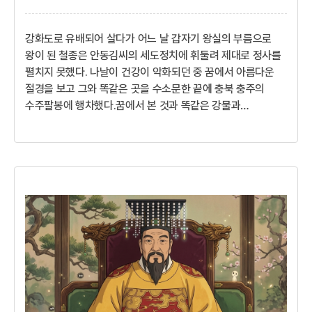
강화도로 유배되어 살다가 어느 날 갑자기 왕실의 부름으로
왕이 된 철종은 안동김씨의 세도정치에 휘둘려 제대로 정사를
펼치지 못했다. 나날이 건강이 악화되던 중 꿈에서 아름다운
절경을 보고 그와 똑같은 곳을 수소문한 끝에 충북 충주의
수주팔봉에 행차했다.꿈에서 본 것과 똑같은 강물과
기암괴석의 수려한 절경에 철종은 감탄을 금치 못했다. 지금도
왕이 밟고 다닌 곳이라는 뜻의 이름을 가진 왕다래기마을이
남아 있다.바로 이곳이구나. 내가 꿈에서 발을 담그고 놀며
물에 비친 여덟 개의 봉우리를 바라본 곳! 수주팔봉의
아름다움이 내 마음까지 위로하는구나!이씨의 나라인가
김씨의 나라인가무더위가 계속되는 가운데 철종(哲宗)은 더욱
가슴이 답답하였다. 어린 시절을 보낸 강화도의 모습만 날이
갈수록 눈에 선하였다. 강화의 시...