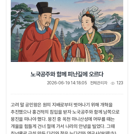
처리하라.기울어가는 해, 고려왜 하필 내가 왕이 되어야 한단
말인가? 나는 정사에...
노국공주와 함께 피난길에 오르다
2026-06-19 14:18:05
전체관리자
123
고려 말 공민왕은 원의 지배로부터 벗어나기 위해 개혁을
추진했으나 홍건적의 침입을 받자 노국공주와 함께 남쪽으로
몽진을 떠나야 했다. 몽진 중 옥천 마니산성에 머무를 때는
개울을 힘들게 건너 절에 가서 나라의 안녕을 빌었다. 그때
칡넝쿨로 급히 만든 다리와 절은 누다리와 영국사(寧國寺)로