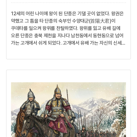
12세의 어린 나이에 왕이 된 단종은 기댈 곳이 없었다. 왕권은
약했고 그 틈을 타 단종의 숙부인 수양대군(首陽大君)이
쿠데타를 일으켜 왕위를 찬탈하였다. 왕위를 잃고 유배 길에
오른 단종은 충북 제천을 지나다 남천동에서 동현동으로 넘어
가는 고개에서 쉬게 되었다. 고개에서 유배 가는 자신의 신세를
한탄했다고 해서 그 고개 이름이 서운고개로 불리다가 최근에
서울고개가 되었다고 전해진다.내 어찌 이 고개를 넘어 귀양을
가는 것이 원통하지 않겠느냐. 태어나 자란 궁을 떠나 알지
못하는 곳으로 가는구나. 이제 가면 언제 돌아올 수 있을지.
고개를 넘는 발길이 떨어지지 않는구나.12세의 나이로 왕위에
오른 단종성군 세종이 승하하자 조선은 커다란 구심점을 잃은
채 불안정했다. 보위를 이은 세종의 장남 문종(文宗)은 ...