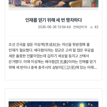
인재를 얻기 위해 세 번 행차하다
2026-06-26 13:59:49
전체관리자
42
조선 건국을 앞둔 이성계(李成桂)는 자신을 뒷받침해 줄
인재가 필요했다. 배극렴이라는 장군은 고려 말 많은 무공을
세운 출중한 인물이었는데 갑자기 세상을 등지고 산에서
은거했다. 이에 이성계는 배극렴(裵克廉)이라는 인재를 얻기
위해 세 번이나 충북 충주시의 삼방리(三訪里)에 있는 어래산
(御來山)을 찾아갔고 배극렴은 이성계를 도와 조선 건국의
공신으로서 조선 제1대 재상이 되었다.무릇 새는 나무를 가려
깃들고 지혜로운 자는 주인을 가려서 섬기는 법이오. 이제 고려
왕조는 썩은 살과도 같으니 어찌 새로운 세상을 꿈꾸지 않을 수
있겠소. 나를 도와주기를 간청하오. 나 이성계는 그대가
필요하오!개혁을 향한 첫걸음1388년(고려 우왕 14) 고려