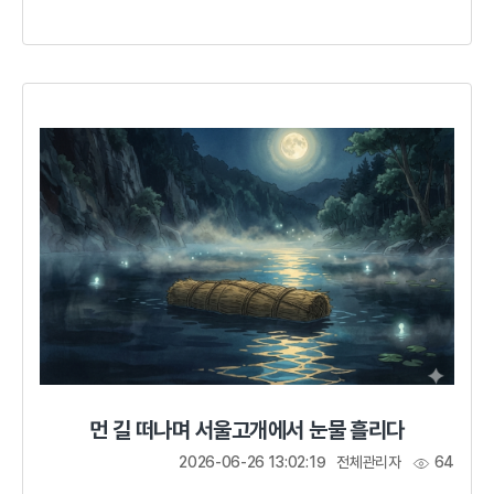
대장경을 각판하겠다는 발원을 함으로써 민심을 수습하고
국난 극복의 의지를 다졌다.고려 국왕의 불심과 하나 된
군신들의 마음을 두고 맹세하노니 고려는 반드시 (초조)
대장경의 판본을 각성(刻成)하겠나이다. 거란이 고려에서
물러가게 하시고 국난을 극복할 수 있도록 하시옵소서.숨
막히는 피난 길1010년 10월 거란은 40만 대군을 이끌고
고려를 침략해 왔다. 어려서부터 온갖 수난을 겪으면서 왕위에
오른 현종은 왕이 되자마자 거란 침입...
먼 길 떠나며 서울고개에서 눈물 흘리다
2026-06-26 13:02:19
전체관리자
64