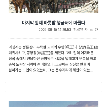
마지막 황제 하룻밤 행궁터에 머물다
2026-06-19 14:26:53
전체관리자
27
이성계는 정통성이 부족한 고려의 우왕(禑王)과 창왕(昌王)을
폐위시키고, 공양왕(恭讓王)을 세웠다. 고려 말의 어지러운
정국 속에서 번뇌하던 공양왕은 시름을 달래고자 변복을 하고
충북 도락산 자락에 숨어들었다. 그곳에는 짚신을 만들며
살아가는 노인이 있었는데, 그는 풍수지리에 혜안이 있는
기인이었다. 공양왕은 신분을 숨겼지만 노인은오늘밤 우리
집이 궁궐터가 될 것이라며 왕을 알아보고 절했다.산 속의
초막이 행궁이 된 것이다.나는 일평생 입을 것, 먹을 것과
시중할 사람이 모두 풍족하게 편안히 지내다가 갑자기 왕위에
올랐으니 어찌 할 바를 모르겠다. 여러 번 사양했음에도
불구하고 결국 임금의 자리를 더럽히게 되었으니 그대들이 잘