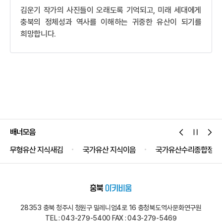
귀중한 자료입니다.
김운기 작가의 사진들이 오래도록 기억되고, 미래 세대에게
충북의 정체성과 역사를 이해하는 귀중한 유산이 되기를
희망합니다.
배너모음
무형유산 지식새김
국가유산 지식이음
국가유산수리종합정보
28353 충북 청주시 청원구 밀레니엄4로 16 충청북도역사문화연구원
TEL : 043-279-5400 FAX : 043-279-5469