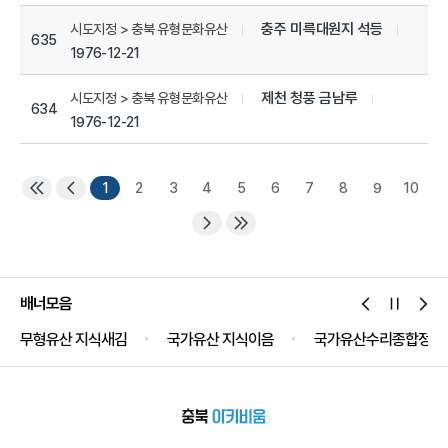
충주 미륵대원지 석등
시도지정 > 충북 유형문화유산
635
1976-12-21
제천 청풍 금남루
시도지정 > 충북 유형문화유산
634
1976-12-21
1
2
3
4
5
6
7
8
9
10
배너모음
무형유산 지식새김
국가유산 지식이음
국가유산수리종합정보