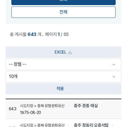
전체
,
총 게시물
643
개
페이지
1
/ 65
EXCEL
적용
상세정보 관리목록
충주 경종 태실
시도지정 > 충북 유형문화유산
643
1975-08-20
충주 창동리 오층석탑
시도지정 > 충북 유형문화유산