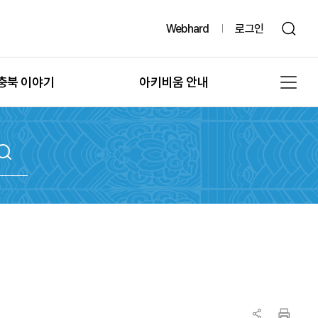
Webhard
로그인
충북 이야기
아키비움 안내
그때, 그 시절의 충북
공지사항
또 다른 기록, 발굴
아키비움 소개
문화유산의 과거여행
이용방법
문화유산의 보존
자료통계
충북 법규정보
원문자료 신청
충북 언론보도
분쟁조정 신청
충북 도서정보
기록물 수집 안내