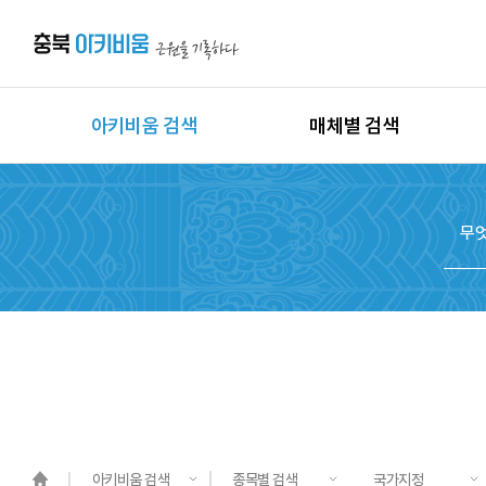
아키비움 검색
매체별 검색
상세검색
이미지
지역별 검색
동영상
시대별 검색
음원
종목별 검색
문서
도면
3D
원시자료
아키비움 검색
종목별 검색
국가지정