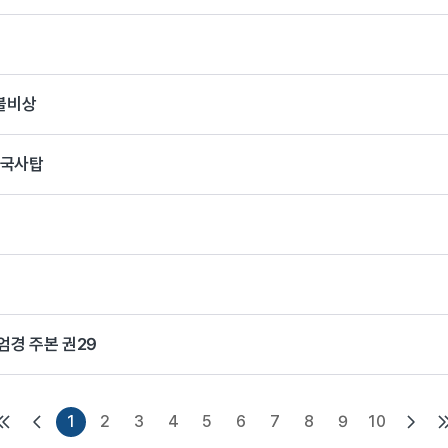
불비상
각국사탑
경 주본 권29
1
2
3
4
5
6
7
8
9
10