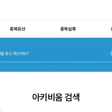
충북유산
충북실록
유산별 고시정보
충청북도지
유산별 보수정비
실록지도
유산별 현상변경
디지털연표
유산별 학술자료
위원회
아키비움 검색