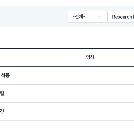
명칭
 석등
석탑
당간