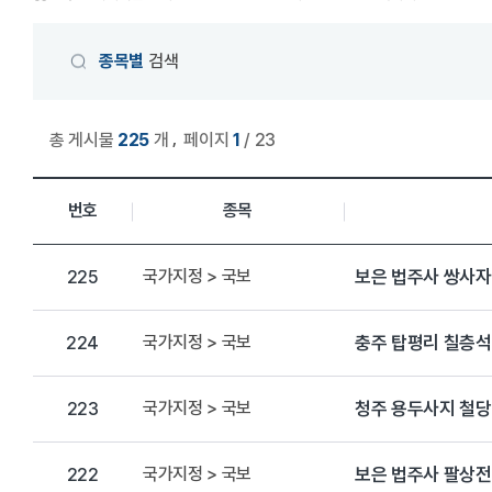
게시물 검색
종목별
검색
,
총 게시물
225
개
페이지
1
/ 23
상세정보 관리목록
번호
종목
국가지정 > 국보
보은 법주사 쌍사자
225
국가지정 > 국보
충주 탑평리 칠층
224
국가지정 > 국보
청주 용두사지 철
223
국가지정 > 국보
보은 법주사 팔상전
222