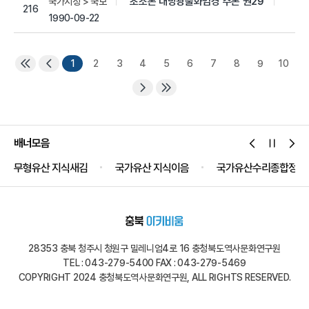
초조본 대방광불화엄경 주본 권29
국가지정 > 국보
216
1990-09-22
1
2
3
4
5
6
7
8
9
10
배너모음
무형유산 지식새김
국가유산 지식이음
국가유산수리종합정보
28353 충북 청주시 청원구 밀레니엄4로 16 충청북도역사문화연구원
TEL : 043-279-5400 FAX : 043-279-5469
COPYRIGHT 2024 충청북도역사문화연구원, ALL RIGHTS RESERVED.