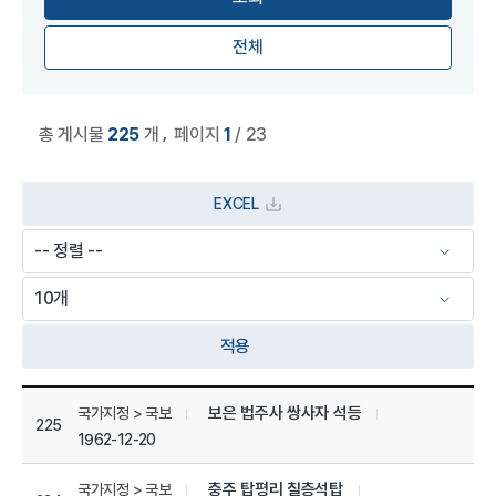
전체
,
총 게시물
225
개
페이지
1
/ 23
EXCEL
적용
상세정보 관리목록
보은 법주사 쌍사자 석등
국가지정 > 국보
225
1962-12-20
충주 탑평리 칠층석탑
국가지정 > 국보