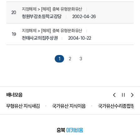
지정해제 > [해제] 충북 유형문화유산
20
청원부강초등학교강당
2002-04-26
지정해제 > [해제] 충북 유형문화유산
19
천태사교의집주상권
2004-10-22
1
2
3
배너모음
무형유산 지식새김
국가유산 지식이음
국가유산수리종합정보