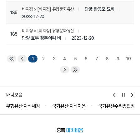
단양 한응오 묘비
비지정 > [비지정] 유형문화유산
186
2023-12-20
비지정 > [비지정] 유형문화유산
185
단양 효부 청주이씨 비
2023-12-20
1
2
3
4
5
6
7
8
9
10
배너모음
무형유산 지식새김
국가유산 지식이음
국가유산수리종합정보