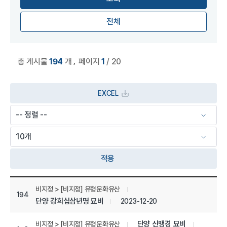
전체
,
총 게시물
194
개
페이지
1
/ 20
EXCEL
적용
상세정보 관리목록
비지정 > [비지정] 유형문화유산
194
단양 강희십삼년명 묘비
2023-12-20
단양 신맹경 묘비
비지정 > [비지정] 유형문화유산