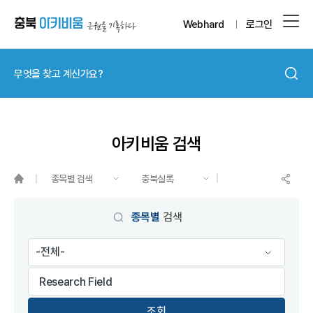
Webhard
로그인
아키비움 검색
종목별 검색
충북실록
게시물 검색
종목별
검색