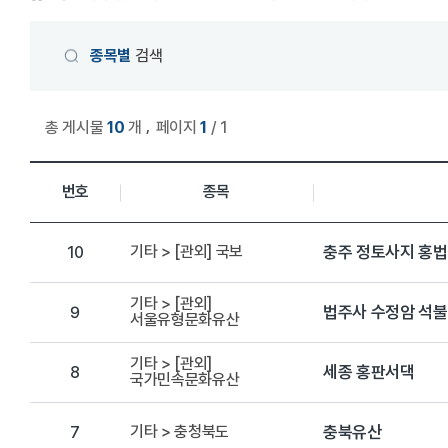
게시물 검색
종목별
검색
,
총 게시물
10
개
페이지
1
/ 1
상세정보 관리목록
번호
종목
기타 > [관외] 국보
충주 정토사지 홍
10
기타 > [관외]
법주사 수정암 석
9
서울유형문화유산
기타 > [관외]
세종 홍판서댁
8
국가민속문화유산
기타 > 충청북도
충북유산
7