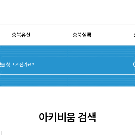
충북유산
충북실록
유산별 고시정보
충청북도지
유산별 보수정비
실록지도
유산별 현상변경
디지털연표
유산별 학술자료
위원회
아키비움 검색