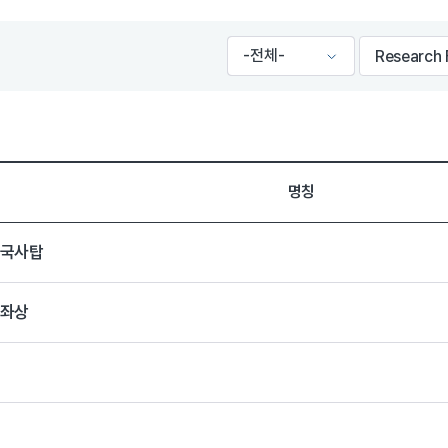
명칭
법국사탑
불좌상