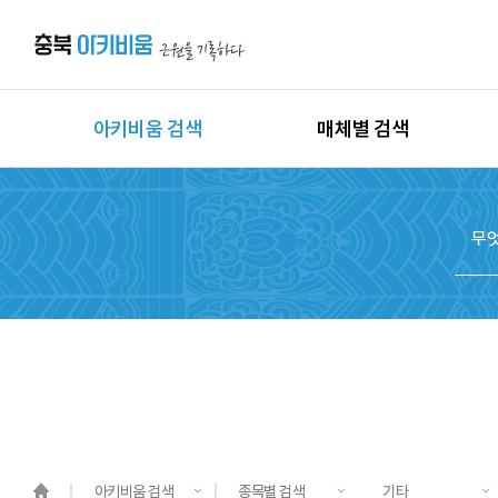
아키비움 검색
매체별 검색
상세검색
이미지
지역별 검색
동영상
시대별 검색
음원
종목별 검색
문서
도면
3D
원시자료
아키비움 검색
종목별 검색
기타