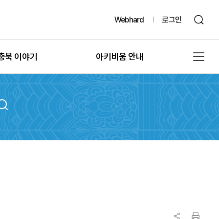
Webhard
로그인
충북 이야기
아키비움 안내
그때, 그 시절의 충북
공지사항
또 다른 기록, 발굴
아키비움 소개
문화유산의 과거여행
이용방법
문화유산의 보존
자료통계
충북 법규정보
원문자료 신청
충북 언론보도
분쟁조정 신청
충북 도서정보
기록물 수집 안내