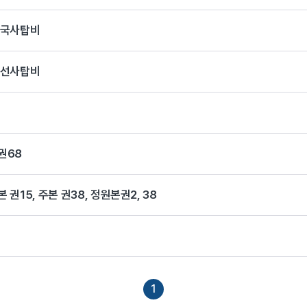
법국사탑비
랑선사탑비
권68
권15, 주본 권38, 정원본권2, 38
1