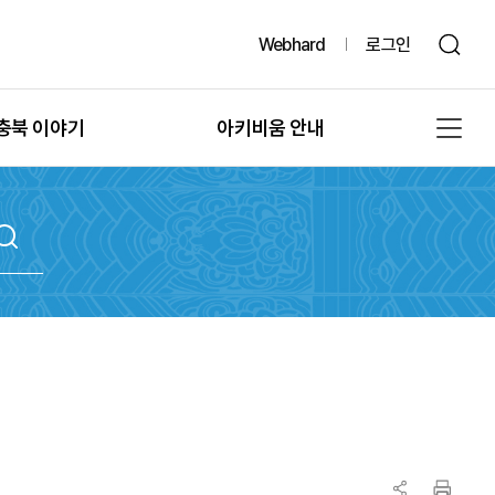
Webhard
로그인
충북 이야기
아키비움 안내
그때, 그 시절의 충북
공지사항
또 다른 기록, 발굴
아키비움 소개
문화유산의 과거여행
이용방법
문화유산의 보존
자료통계
충북 법규정보
원문자료 신청
충북 언론보도
분쟁조정 신청
충북 도서정보
기록물 수집 안내