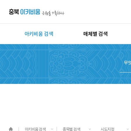
아키비움 검색
매체별 검색
상세검색
이미지
지역별 검색
동영상
시대별 검색
음원
종목별 검색
문서
도면
3D
원시자료
아키비움 검색
종목별 검색
시도지정