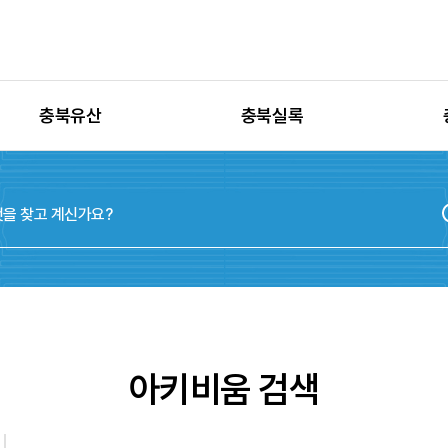
충북유산
충북실록
유산별 고시정보
충청북도지
유산별 보수정비
실록지도
유산별 현상변경
디지털연표
유산별 학술자료
위원회
아키비움 검색