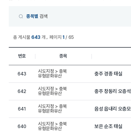
게시물 검색
종목별
검색
,
총 게시물
643
개
페이지
1
/ 65
상세정보 관리목록
번호
종목
시도지정 > 충북
충주 경종 태실
643
유형문화유산
시도지정 > 충북
충주 창동리 오층
642
유형문화유산
시도지정 > 충북
음성 읍내리 오층
641
유형문화유산
시도지정 > 충북
보은 순조 태실
640
유형문화유산