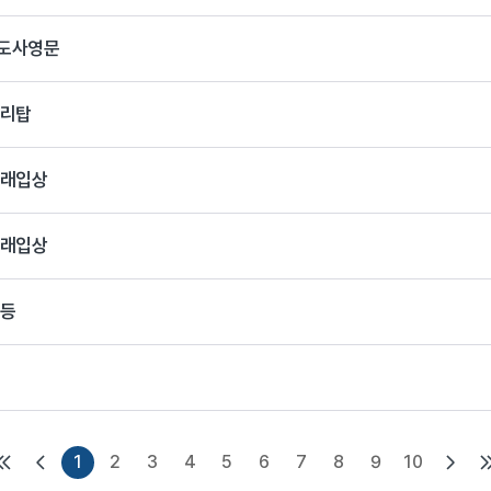
도사영문
사리탑
여래입상
여래입상
석등
1
2
3
4
5
6
7
8
9
10