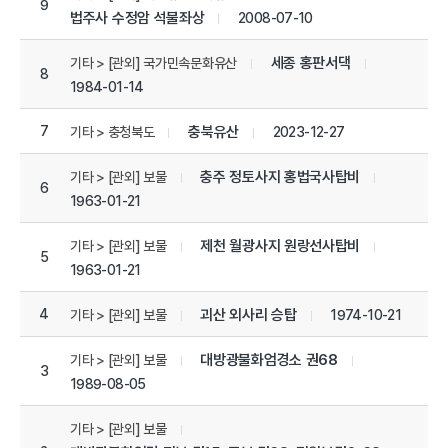
9
법주사 수정암 석불좌상
2008-07-10
세종 홍판서댁
기타 > [관외] 국가민속문화유산
8
1984-01-14
7
충북유산
2023-12-27
기타 > 충청북도
충주 정토사지 홍법국사탑비
기타 > [관외] 보물
6
1963-01-21
제천 월광사지 원랑선사탑비
기타 > [관외] 보물
5
1963-01-21
4
괴산 외사리 승탑
1974-10-21
기타 > [관외] 보물
대방광불화엄경소 권68
기타 > [관외] 보물
3
1989-08-05
기타 > [관외] 보물