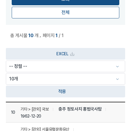
전체
,
총 게시물
10
개
페이지
1
/ 1
EXCEL
적용
상세정보 관리목록
충주 정토사지 홍법국사탑
기타 > [관외] 국보
10
1962-12-20
기타 > [관외] 서울유형문화유산