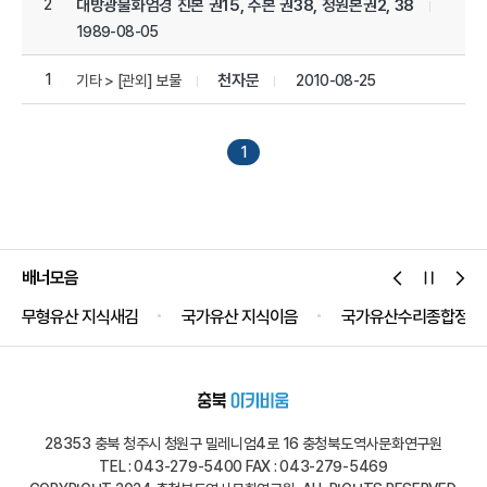
2
대방광불화엄경 진본 권15, 주본 권38, 정원본권2, 38
1989-08-05
1
천자문
2010-08-25
기타 > [관외] 보물
1
배너모음
무형유산 지식새김
국가유산 지식이음
국가유산수리종합정보
28353 충북 청주시 청원구 밀레니엄4로 16 충청북도역사문화연구원
TEL : 043-279-5400 FAX : 043-279-5469