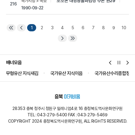
초조본 대방광불화엄경 주본 권29
국가지정 > 국보
216
1990-09-22
1
2
3
4
5
6
7
8
9
10
배너모음
무형유산 지식새김
국가유산 지식이음
국가유산수리종합정보
28353 충북 청주시 청원구 밀레니엄4로 16 충청북도역사문화연구원
TEL : 043-279-5400 FAX : 043-279-5469
COPYRIGHT 2024 충청북도역사문화연구원, ALL RIGHTS RESERVED.