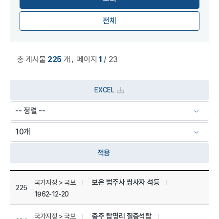
전체
,
총 게시물
225
개
페이지
1
/ 23
EXCEL
적용
상세정보 관리목록
보은 법주사 쌍사자 석등
국가지정 > 국보
225
1962-12-20
충주 탑평리 칠층석탑
국가지정 > 국보