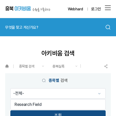
Webhard
로그인
아키비움 검색
종목별 검색
충북실록
게시물 검색
종목별
검색