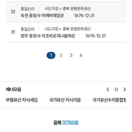
시도지정 > 충북 유형문화유산
통일신라
32
옥천 용암사 마애여래입상
1976-12-21
시도지정 > 충북 유형문화유산
통일신라
31
청주 용암사 석조비로자나불좌상
1976-12-21
1
2
3
4
배너모음
무형유산 지식새김
국가유산 지식이음
국가유산수리종합정보