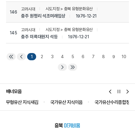
시도지정 > 충북 유형문화유산
고려시대
146
충주 원평리 석조여래입상
1976-12-21
시도지정 > 충북 유형문화유산
고려시대
145
충주 미륵대원지 석등
1976-12-21
1
2
3
4
5
6
7
8
9
10
배너모음
무형유산 지식새김
국가유산 지식이음
국가유산수리종합정보