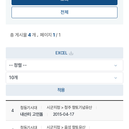
전체
,
총 게시물
4
개
페이지
1
/ 1
EXCEL
적용
상세정보 관리 목록
시군지정 > 청주 향토기념유산
청동기시대
4
내산리 고인돌
2015-04-17
시군지정 > 음성 향토유산
청동기시대