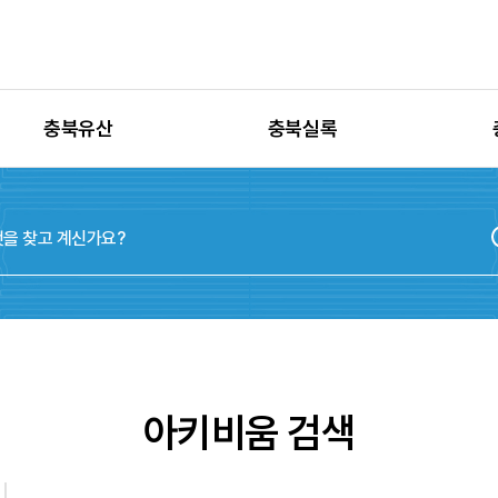
충북유산
충북실록
유산별 고시정보
충청북도지
유산별 보수정비
실록지도
유산별 현상변경
디지털연표
유산별 학술자료
위원회
아키비움 검색