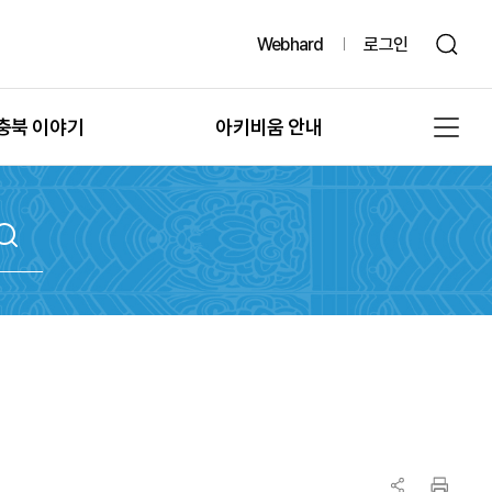
Webhard
로그인
충북 이야기
아키비움 안내
그때, 그 시절의 충북
공지사항
또 다른 기록, 발굴
아키비움 소개
문화유산의 과거여행
이용방법
문화유산의 보존
자료통계
충북 법규정보
원문자료 신청
충북 언론보도
분쟁조정 신청
충북 도서정보
기록물 수집 안내