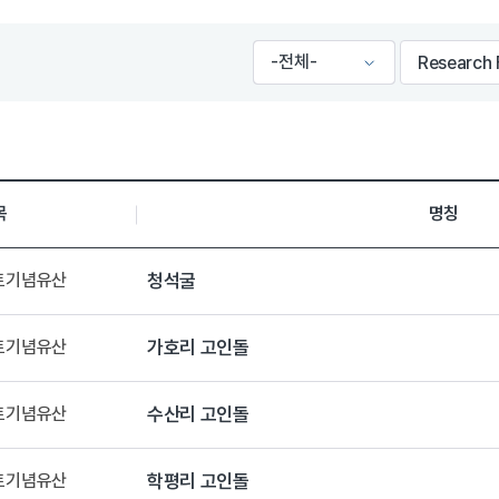
목
명칭
향토기념유산
청석굴
향토기념유산
가호리 고인돌
향토기념유산
수산리 고인돌
향토기념유산
학평리 고인돌