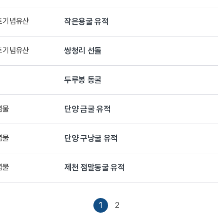
향토기념유산
작은용굴 유적
향토기념유산
쌍청리 선돌
두루봉 동굴
념물
단양 금굴 유적
념물
단양 구낭굴 유적
념물
제천 점말동굴 유적
1
2