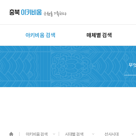
아키비움 검색
매체별 검색
상세검색
이미지
지역별 검색
동영상
시대별 검색
음원
종목별 검색
문서
도면
3D
원시자료
아키비움 검색
시대별 검색
선사시대