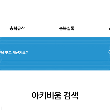
충북유산
충북실록
유산별 고시정보
충청북도지
유산별 보수정비
실록지도
유산별 현상변경
디지털연표
유산별 학술자료
위원회
아키비움 검색