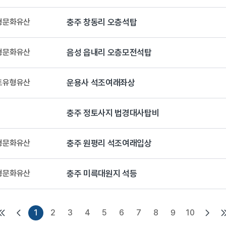
유형문화유산
충주 창동리 오층석탑
유형문화유산
음성 읍내리 오층모전석탑
향토유형유산
운용사 석조여래좌상
충주 정토사지 법경대사탑비
유형문화유산
충주 원평리 석조여래입상
유형문화유산
충주 미륵대원지 석등
1
2
3
4
5
6
7
8
9
10