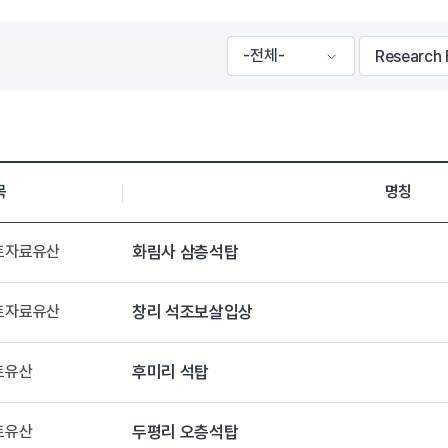
목
명칭
향토자료유산
화림사 삼층석탑
향토자료유산
창리 석조보살입상
토유산
후미리 석탑
토유산
두평리 오층석탑