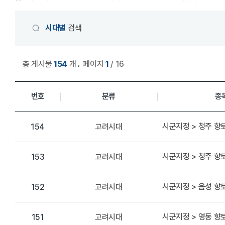
게시물 검색
시대별
검색
,
총 게시물
154
개
페이지
1
/ 16
상세정보 관리 목록
번호
분류
종
시군지정 > 청주 
고려시대
154
시군지정 > 청주 
고려시대
153
시군지정 > 음성 향
고려시대
152
시군지정 > 영동 향
고려시대
151