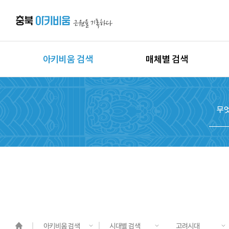
아키비움 검색
매체별 검색
상세검색
이미지
지역별 검색
동영상
시대별 검색
음원
종목별 검색
문서
도면
3D
원시자료
아키비움 검색
시대별 검색
고려시대