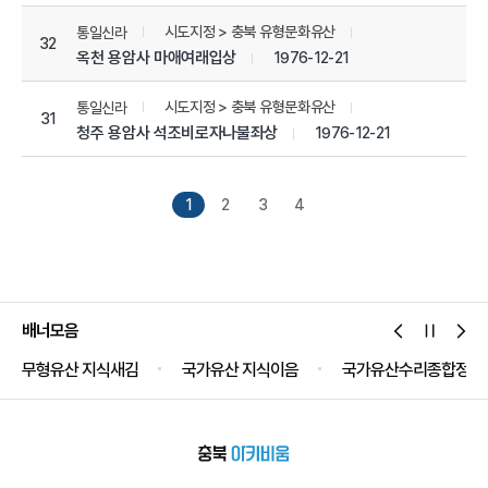
시도지정 > 충북 유형문화유산
통일신라
32
옥천 용암사 마애여래입상
1976-12-21
시도지정 > 충북 유형문화유산
통일신라
31
청주 용암사 석조비로자나불좌상
1976-12-21
1
2
3
4
배너모음
무형유산 지식새김
국가유산 지식이음
국가유산수리종합정보