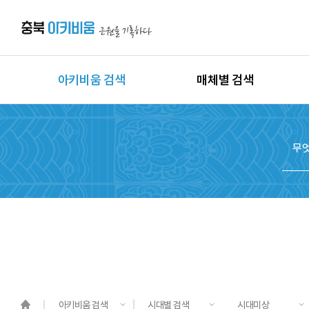
아키비움 검색
매체별 검색
상세검색
이미지
지역별 검색
동영상
시대별 검색
음원
종목별 검색
문서
도면
3D
원시자료
아키비움 검색
시대별 검색
시대미상