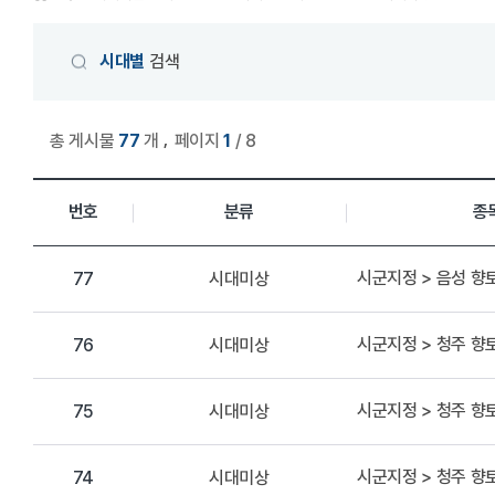
게시물 검색
시대별
검색
,
총 게시물
77
개
페이지
1
/ 8
상세정보 관리 목록
번호
분류
종
시군지정 > 음성 향
시대미상
77
시군지정 > 청주 
시대미상
76
시군지정 > 청주 
시대미상
75
시군지정 > 청주 
시대미상
74