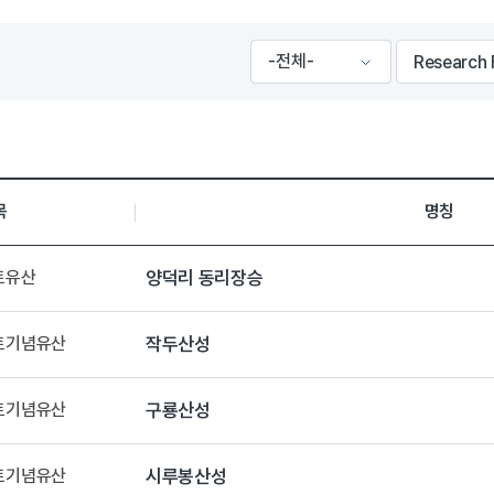
목
명칭
토유산
양덕리 동리장승
향토기념유산
작두산성
향토기념유산
구룡산성
향토기념유산
시루봉산성