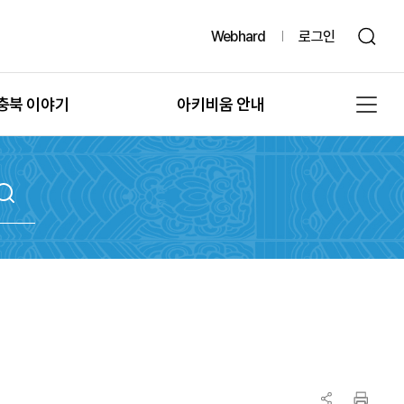
Webhard
로그인
충북 이야기
아키비움 안내
그때, 그 시절의 충북
공지사항
또 다른 기록, 발굴
아키비움 소개
문화유산의 과거여행
이용방법
문화유산의 보존
자료통계
충북 법규정보
원문자료 신청
충북 언론보도
분쟁조정 신청
충북 도서정보
기록물 수집 안내