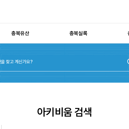
충북유산
충북실록
유산별 고시정보
충청북도지
유산별 보수정비
실록지도
유산별 현상변경
디지털연표
유산별 학술자료
위원회
아키비움 검색