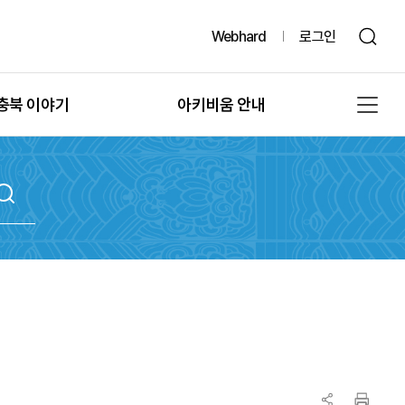
Webhard
로그인
충북 이야기
아키비움 안내
그때, 그 시절의 충북
공지사항
또 다른 기록, 발굴
아키비움 소개
문화유산의 과거여행
이용방법
문화유산의 보존
자료통계
충북 법규정보
원문자료 신청
충북 언론보도
분쟁조정 신청
충북 도서정보
기록물 수집 안내