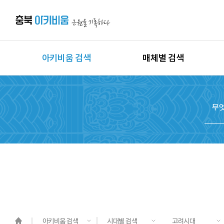
아키비움 검색
매체별 검색
상세검색
이미지
지역별 검색
동영상
시대별 검색
음원
종목별 검색
문서
도면
3D
원시자료
아키비움 검색
시대별 검색
고려시대