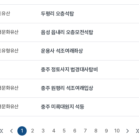
토유산
두평리 오층석탑
유형문화유산
음성 읍내리 오층모전석탑
향토유형유산
운용사 석조여래좌상
충주 정토사지 법경대사탑비
유형문화유산
충주 원평리 석조여래입상
유형문화유산
충주 미륵대원지 석등
1
2
3
4
5
6
7
8
9
10