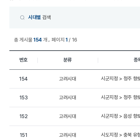
게시물 검색
시대별
검색
,
총 게시물
154
개
페이지
1
/ 16
상세정보 관리 목록
번호
분류
종
시군지정 > 청주 
고려시대
154
시군지정 > 청주 
고려시대
153
시군지정 > 음성 향
고려시대
152
시도지정 > 충북 
고려시대
151