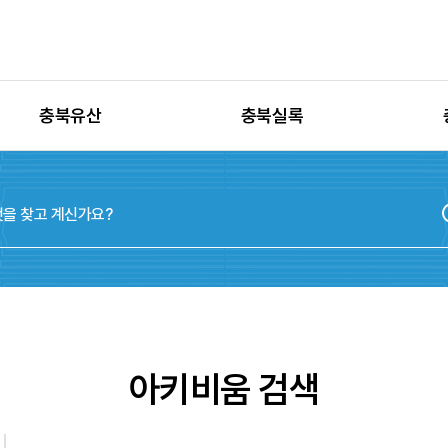
충북유산
충북실록
유산별 고시정보
충청북도지
유산별 보수정비
실록지도
유산별 현상변경
디지털연표
유산별 학술자료
위원회
아키비움 검색