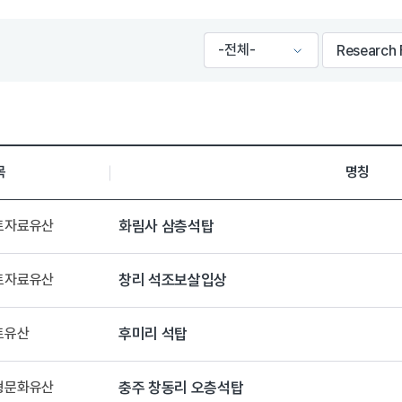
목
명칭
향토자료유산
화림사 삼층석탑
향토자료유산
창리 석조보살입상
토유산
후미리 석탑
유형문화유산
충주 창동리 오층석탑