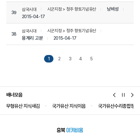
낭비성
시군지정 > 청주 향토기념유산
삼국시대
39
2015-04-17
시군지정 > 청주 향토기념유산
삼국시대
38
용계리 고분
2015-04-17
1
2
3
4
5
배너모음
무형유산 지식새김
국가유산 지식이음
국가유산수리종합정보