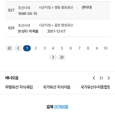
관어대
시군지정 > 영동 향토유산
조선시대
827
1996-04-15
시군지정 > 음성 향토유산
조선시대
826
본성리 미륵불
2001-12-07
1
2
3
4
5
6
7
8
9
10
배너모음
무형유산 지식새김
국가유산 지식이음
국가유산수리종합정보