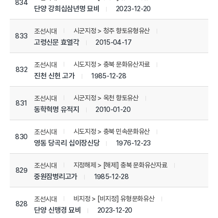
834
단양 강희십삼년명 묘비
2023-12-20
시군지정 > 청주 향토유형유산
조선시대
833
고령신문 효열각
2015-04-17
시도지정 > 충북 문화유산자료
조선시대
832
진천 신헌 고가
1985-12-28
시군지정 > 옥천 향토유산
조선시대
831
동학혁명 유적지
2010-01-20
시도지정 > 충북 민속문화유산
조선시대
830
영동 당곡리 십이장신당
1976-12-23
지정해제 > [해제] 충북 문화유산자료
조선시대
829
중원잠병리고가
1985-12-28
비지정 > [비지정] 유형문화유산
조선시대
828
단양 신맹경 묘비
2023-12-20