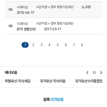
노고성
시군지정 > 청주 향토기념유산
시대미상
69
2015-04-17
시군지정 > 청주 향토기념유산
시대미상
68
문의 샘봉산성
2017-03-17
1
2
3
4
5
6
7
8
배너모음
무형유산 지식새김
국가유산 지식이음
국가유산수리종합정보