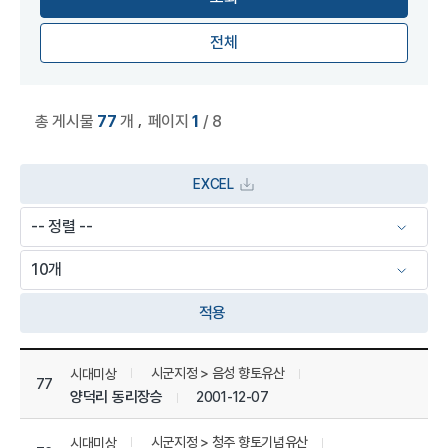
전체
,
총 게시물
77
개
페이지
1
/ 8
EXCEL
적용
상세정보 관리 목록
시군지정 > 음성 향토유산
시대미상
77
양덕리 동리장승
2001-12-07
시군지정 > 청주 향토기념유산
시대미상