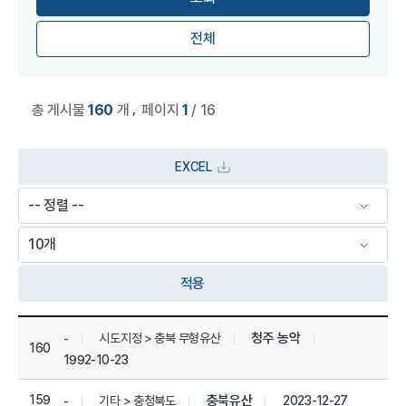
전체
,
총 게시물
160
개
페이지
1
/ 16
EXCEL
적용
상세정보 관리 목록
청주 농악
시도지정 > 충북 무형유산
-
160
1992-10-23
159
충북유산
2023-12-27
기타 > 충청북도
-