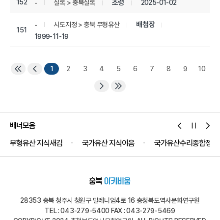
152
조령
2025-01-02
실록 > 충북실록
-
배첩장
시도지정 > 충북 무형유산
-
151
1999-11-19
1
2
3
4
5
6
7
8
9
10
배너모음
무형유산 지식새김
국가유산 지식이음
국가유산수리종합정보
28353 충북 청주시 청원구 밀레니엄4로 16 충청북도역사문화연구원
TEL : 043-279-5400 FAX : 043-279-5469