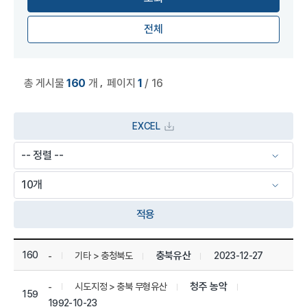
전체
,
총 게시물
160
개
페이지
1
/ 16
EXCEL
적용
상세정보 관리 목록
160
충북유산
2023-12-27
기타 > 충청북도
-
청주 농악
시도지정 > 충북 무형유산
-
159
1992-10-23