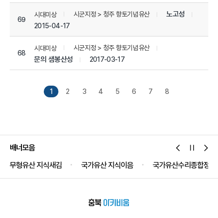
노고성
시군지정 > 청주 향토기념유산
시대미상
69
2015-04-17
시군지정 > 청주 향토기념유산
시대미상
68
문의 샘봉산성
2017-03-17
1
2
3
4
5
6
7
8
배너모음
무형유산 지식새김
국가유산 지식이음
국가유산수리종합정보