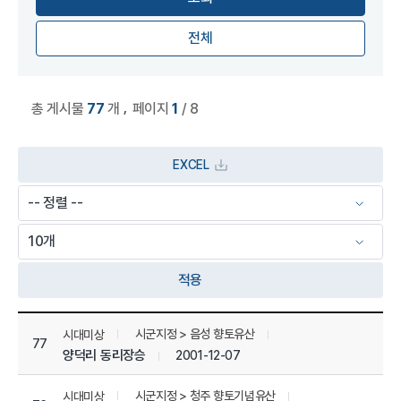
전체
,
총 게시물
77
개
페이지
1
/ 8
EXCEL
적용
상세정보 관리 목록
시군지정 > 음성 향토유산
시대미상
77
양덕리 동리장승
2001-12-07
시군지정 > 청주 향토기념유산
시대미상