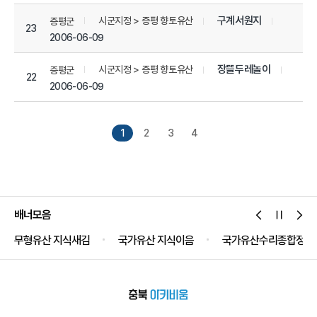
구계서원지
시군지정 > 증평 향토유산
증평군
23
2006-06-09
장뜰두레놀이
시군지정 > 증평 향토유산
증평군
22
2006-06-09
1
2
3
4
배너모음
무형유산 지식새김
국가유산 지식이음
국가유산수리종합정보