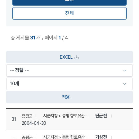
전체
,
총 게시물
31
개
페이지
1
/ 4
EXCEL
적용
상세정보 관리 목록
단군전
시군지정 > 증평 향토유산
증평군
31
2004-04-30
기성전
시군지정 > 증평 향토유산
증평군