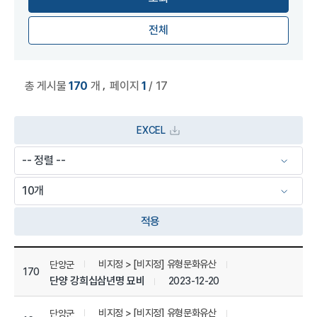
전체
,
총 게시물
170
개
페이지
1
/ 17
EXCEL
적용
상세정보 관리 목록
비지정 > [비지정] 유형문화유산
단양군
170
단양 강희십삼년명 묘비
2023-12-20
비지정 > [비지정] 유형문화유산
단양군