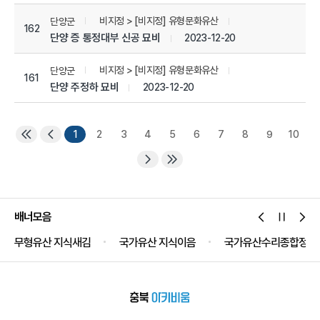
비지정 > [비지정] 유형문화유산
단양군
162
단양 증 통정대부 신공 묘비
2023-12-20
비지정 > [비지정] 유형문화유산
단양군
161
단양 주정하 묘비
2023-12-20
1
2
3
4
5
6
7
8
9
10
배너모음
무형유산 지식새김
국가유산 지식이음
국가유산수리종합정보