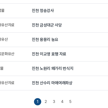
념물
진천 정송강사
문화유산자료
진천 금성대군 사당
형유산
진천 용몽리 농요
등록문화유산
진천 이교영 효행 자료
념물
진천 노원리 왜가리 번식지
문화유산자료
진천 산수리 마애여래좌상
1
2
3
4
5