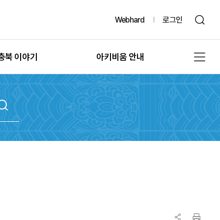
Webhard
로그인
충북 이야기
아키비움 안내
그때, 그 시절의 충북
공지사항
또 다른 기록, 발굴
아키비움 소개
문화유산의 과거여행
이용방법
문화유산의 보존
자료통계
충북 법규정보
원문자료 신청
충북 언론보도
분쟁조정 신청
충북 도서정보
기록물 수집 안내