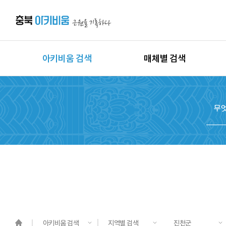
아키비움 검색
매체별 검색
상세검색
이미지
지역별 검색
동영상
시대별 검색
음원
종목별 검색
문서
도면
3D
원시자료
아키비움 검색
지역별 검색
진천군