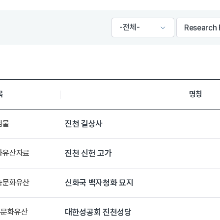
목
명칭
념물
진천 길상사
문화유산자료
진천 신헌 고가
민속문화유산
신화국 백자청화 묘지
록문화유산
대한성공회 진천성당