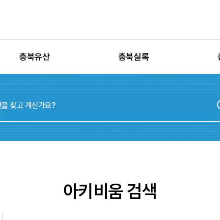
충북유산
충북실록
유산별 고시정보
충청북도지
유산별 보수정비
실록지도
유산별 현상변경
디지털연표
유산별 학술자료
위원회
아키비움 검색