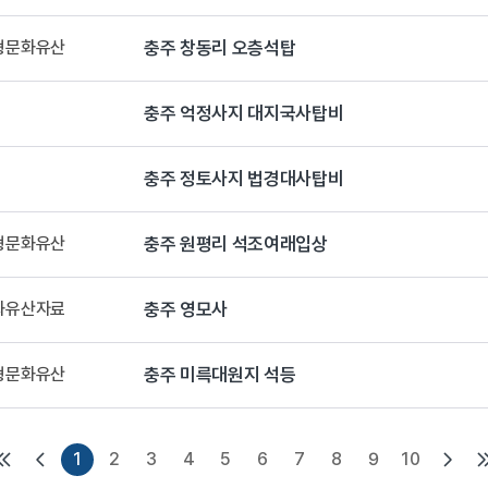
유형문화유산
충주 창동리 오층석탑
충주 억정사지 대지국사탑비
충주 정토사지 법경대사탑비
유형문화유산
충주 원평리 석조여래입상
문화유산자료
충주 영모사
유형문화유산
충주 미륵대원지 석등
1
2
3
4
5
6
7
8
9
10