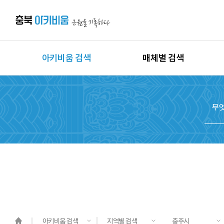
아키비움 검색
매체별 검색
상세검색
이미지
지역별 검색
동영상
시대별 검색
음원
종목별 검색
문서
도면
3D
원시자료
아키비움 검색
지역별 검색
충주시