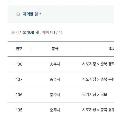
게시물 검색
지역별
검색
,
총 게시물
108
개
페이지
1
/ 11
상세정보 관리 목록
번호
분류
종
시도지정 > 충북 
충주시
108
시도지정 > 충북 무
충주시
107
국가지정 > 국보
충주시
106
시도지정 > 충북 
충주시
105