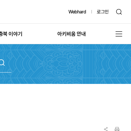
Webhard
로그인
충북 이야기
아키비움 안내
그때, 그 시절의 충북
공지사항
또 다른 기록, 발굴
아키비움 소개
문화유산의 과거여행
이용방법
문화유산의 보존
자료통계
충북 법규정보
원문자료 신청
충북 언론보도
분쟁조정 신청
충북 도서정보
기록물 수집 안내