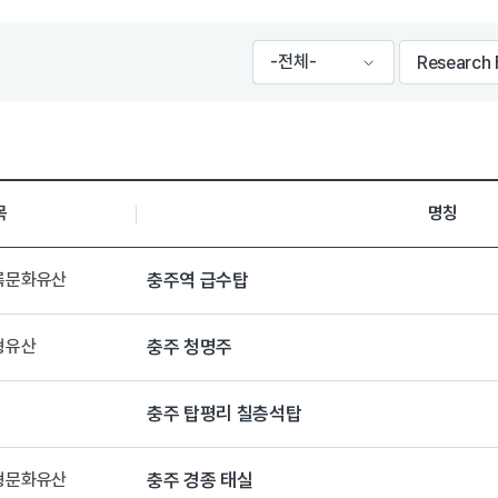
목
명칭
등록문화유산
충주역 급수탑
형유산
충주 청명주
충주 탑평리 칠층석탑
유형문화유산
충주 경종 태실