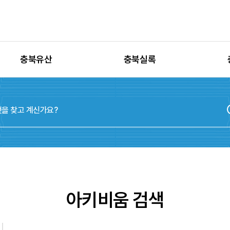
충북유산
충북실록
유산별 고시정보
충청북도지
유산별 보수정비
실록지도
유산별 현상변경
디지털연표
유산별 학술자료
위원회
아키비움 검색