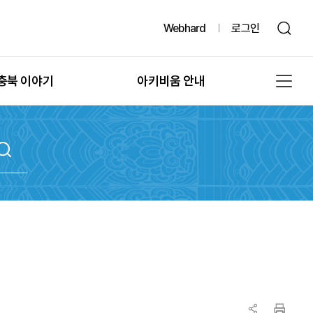
Webhard
로그인
충북 이야기
아키비움 안내
그때, 그 시절의 충북
공지사항
또 다른 기록, 발굴
아키비움 소개
문화유산의 과거여행
이용방법
문화유산의 보존
자료통계
충북 법규정보
원문자료 신청
충북 언론보도
분쟁조정 신청
충북 도서정보
기록물 수집 안내