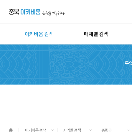
아키비움 검색
매체별 검색
상세검색
이미지
지역별 검색
동영상
시대별 검색
음원
종목별 검색
문서
도면
3D
원시자료
아키비움 검색
지역별 검색
증평군