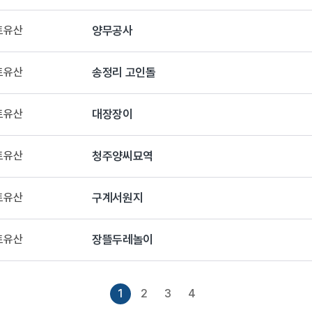
토유산
양무공사
토유산
송정리 고인돌
토유산
대장장이
토유산
청주양씨묘역
토유산
구계서원지
토유산
장뜰두레놀이
1
2
3
4