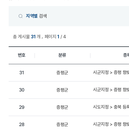
게시물 검색
지역별
검색
,
총 게시물
31
개
페이지
1
/ 4
상세정보 관리 목록
번호
분류
종
시군지정 > 증평 향
증평군
31
시군지정 > 증평 향
증평군
30
시도지정 > 충북 
증평군
29
시군지정 > 증평 향
증평군
28