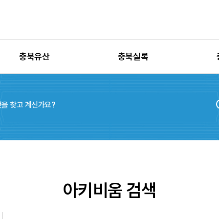
충북유산
충북실록
유산별 고시정보
충청북도지
유산별 보수정비
실록지도
유산별 현상변경
디지털연표
유산별 학술자료
위원회
아키비움 검색