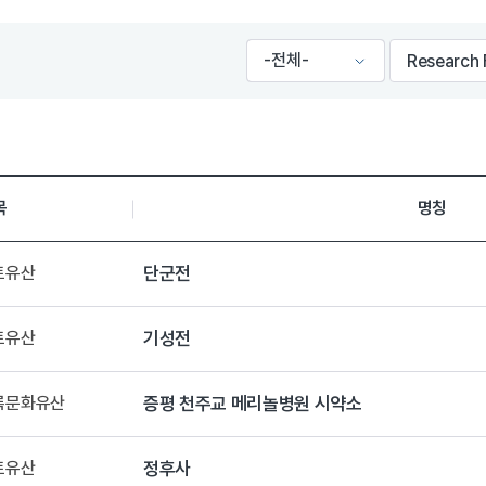
목
명칭
토유산
단군전
토유산
기성전
등록문화유산
증평 천주교 메리놀병원 시약소
토유산
정후사