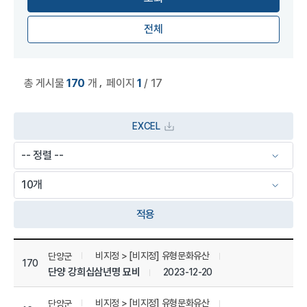
전체
,
총 게시물
170
개
페이지
1
/ 17
EXCEL
적용
상세정보 관리 목록
비지정 > [비지정] 유형문화유산
단양군
170
단양 강희십삼년명 묘비
2023-12-20
비지정 > [비지정] 유형문화유산
단양군