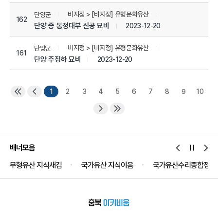
비지정 > [비지정] 유형문화유산
단양군
162
단양 증 통정대부 신공 묘비
2023-12-20
비지정 > [비지정] 유형문화유산
단양군
161
단양 주정하 묘비
2023-12-20
1
2
3
4
5
6
7
8
9
10
배너모음
무형유산 지식새김
국가유산 지식이음
국가유산수리종합정보