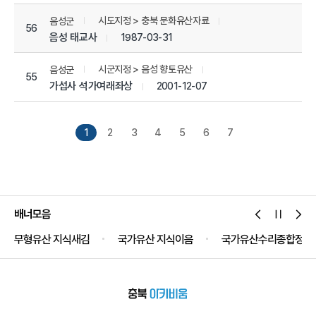
시도지정 > 충북 문화유산자료
음성군
56
음성 태교사
1987-03-31
시군지정 > 음성 향토유산
음성군
55
가섭사 석가여래좌상
2001-12-07
1
2
3
4
5
6
7
배너모음
무형유산 지식새김
국가유산 지식이음
국가유산수리종합정보