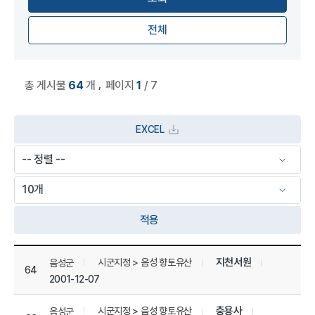
전체
,
총 게시물
64
개
페이지
1
/ 7
EXCEL
적용
상세정보 관리 목록
지천서원
시군지정 > 음성 향토유산
음성군
64
2001-12-07
충용사
시군지정 > 음성 향토유산
음성군