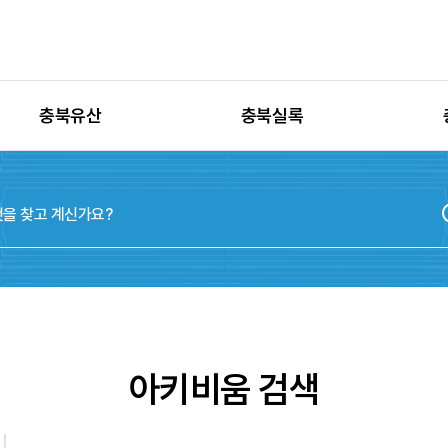
충북유산
충북실록
유산별 고시정보
충청북도지
유산별 보수정비
실록지도
유산별 현상변경
디지털연표
유산별 학술자료
위원회
아키비움 검색