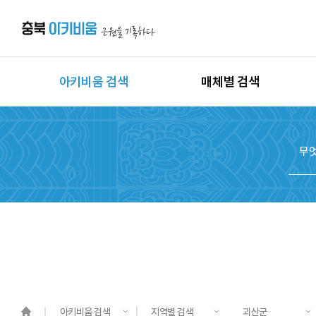
아키비움 검색
매체별 검색
상세검색
이미지
지역별 검색
동영상
시대별 검색
음원
종목별 검색
문서
도면
3D
원시자료
아키비움 검색
지역별 검색
괴산군