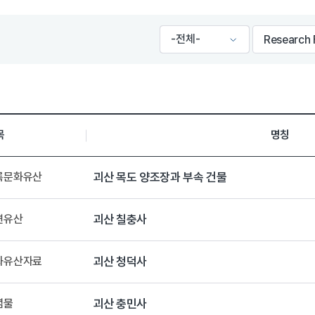
목
명칭
등록문화유산
괴산 목도 양조장과 부속 건물
연유산
괴산 칠충사
문화유산자료
괴산 청덕사
념물
괴산 충민사