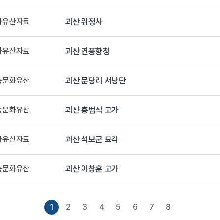
문화유산자료
괴산 위정사
문화유산자료
괴산 연풍향청
민속문화유산
괴산 문당리 서낭단
민속문화유산
괴산 홍범식 고가
문화유산자료
괴산 석보군 묘각
민속문화유산
괴산 이창훈 고가
1
2
3
4
5
6
7
8