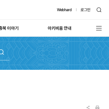
Webhard
로그인
충북 이야기
아키비움 안내
그때, 그 시절의 충북
공지사항
또 다른 기록, 발굴
아키비움 소개
문화유산의 과거여행
이용방법
문화유산의 보존
자료통계
충북 법규정보
원문자료 신청
충북 언론보도
분쟁조정 신청
충북 도서정보
기록물 수집 안내