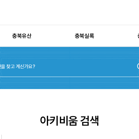
충북유산
충북실록
유산별 고시정보
충청북도지
유산별 보수정비
실록지도
유산별 현상변경
디지털연표
유산별 학술자료
위원회
아키비움 검색