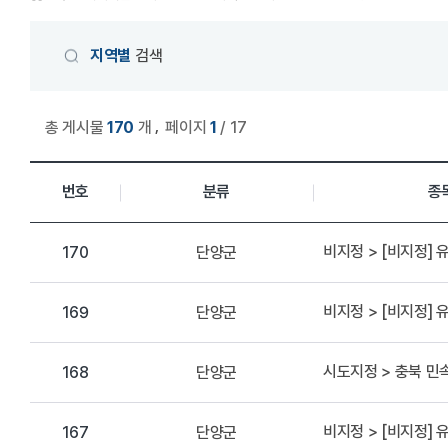
게시물 검색
지역별
검색
,
총 게시물
170
개
페이지
1
/ 17
상세정보 관리 목록
번호
분류
종
비지정 > [비지정]
단양군
170
비지정 > [비지정]
단양군
169
시도지정 > 충북 
단양군
168
비지정 > [비지정]
단양군
167