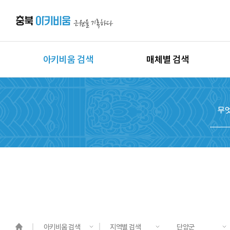
아키비움 검색
매체별 검색
상세검색
이미지
지역별 검색
동영상
시대별 검색
음원
종목별 검색
문서
도면
3D
원시자료
아키비움 검색
지역별 검색
단양군