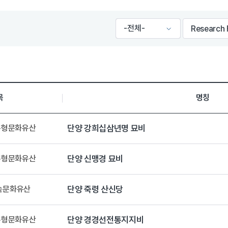
목
명칭
 유형문화유산
단양 강희십삼년명 묘비
 유형문화유산
단양 신맹경 묘비
민속문화유산
단양 죽령 산신당
 유형문화유산
단양 경경선전통지지비