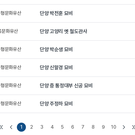
 유형문화유산
단양 박전훈 묘비
등록문화유산
단양 고양리 옛 철도관사
 유형문화유산
단양 박순생 묘비
 유형문화유산
단양 신말경 묘비
 유형문화유산
단양 증 통정대부 신공 묘비
 유형문화유산
단양 주정하 묘비
1
2
3
4
5
6
7
8
9
10