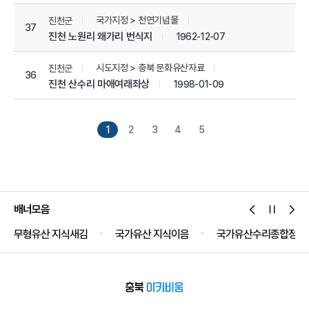
국가지정 > 천연기념물
진천군
37
진천 노원리 왜가리 번식지
1962-12-07
시도지정 > 충북 문화유산자료
진천군
36
진천 산수리 마애여래좌상
1998-01-09
1
2
3
4
5
배너모음
무형유산 지식새김
국가유산 지식이음
국가유산수리종합정보