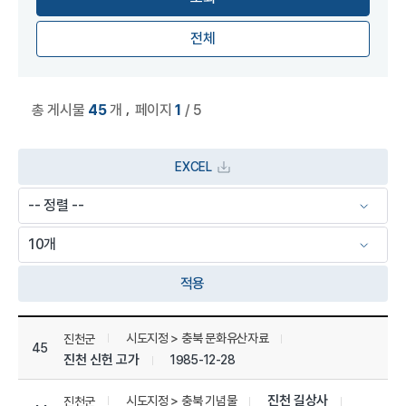
전체
,
총 게시물
45
개
페이지
1
/ 5
EXCEL
적용
상세정보 관리 목록
시도지정 > 충북 문화유산자료
진천군
45
진천 신헌 고가
1985-12-28
진천 길상사
시도지정 > 충북 기념물
진천군