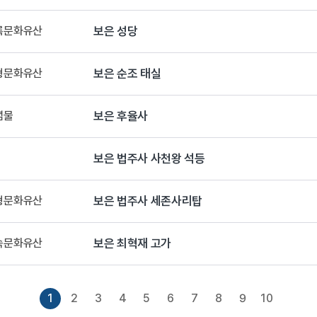
등록문화유산
보은 성당
유형문화유산
보은 순조 태실
념물
보은 후율사
보은 법주사 사천왕 석등
유형문화유산
보은 법주사 세존사리탑
민속문화유산
보은 최혁재 고가
1
2
3
4
5
6
7
8
9
10