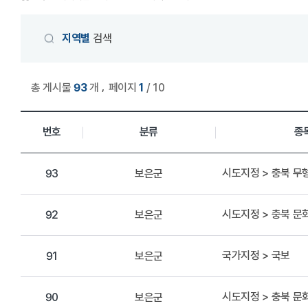
게시물 검색
지역별
검색
,
총 게시물
93
개
페이지
1
/ 10
상세정보 관리 목록
번호
분류
종
시도지정 > 충북 무
보은군
93
시도지정 > 충북 
보은군
92
국가지정 > 국보
보은군
91
시도지정 > 충북 
보은군
90