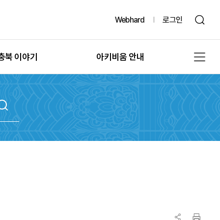
Webhard
로그인
충북 이야기
아키비움 안내
그때, 그 시절의 충북
공지사항
또 다른 기록, 발굴
아키비움 소개
문화유산의 과거여행
이용방법
문화유산의 보존
자료통계
충북 법규정보
원문자료 신청
충북 언론보도
분쟁조정 신청
충북 도서정보
기록물 수집 안내