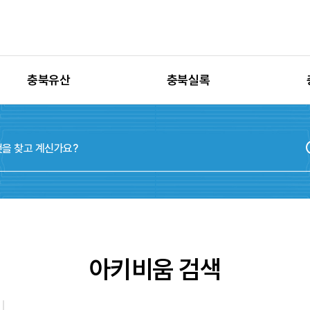
충북유산
충북실록
유산별 고시정보
충청북도지
유산별 보수정비
실록지도
유산별 현상변경
디지털연표
유산별 학술자료
위원회
아키비움 검색