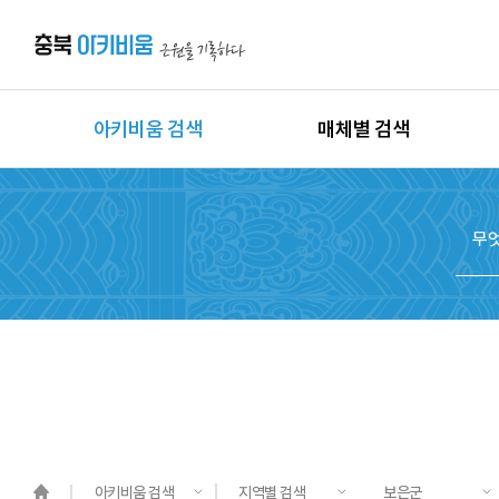
아키비움 검색
매체별 검색
상세검색
이미지
지역별 검색
동영상
시대별 검색
음원
종목별 검색
문서
도면
3D
원시자료
아키비움 검색
지역별 검색
보은군