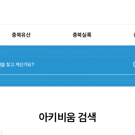
충북유산
충북실록
유산별 고시정보
충청북도지
유산별 보수정비
실록지도
유산별 현상변경
디지털연표
유산별 학술자료
위원회
아키비움 검색