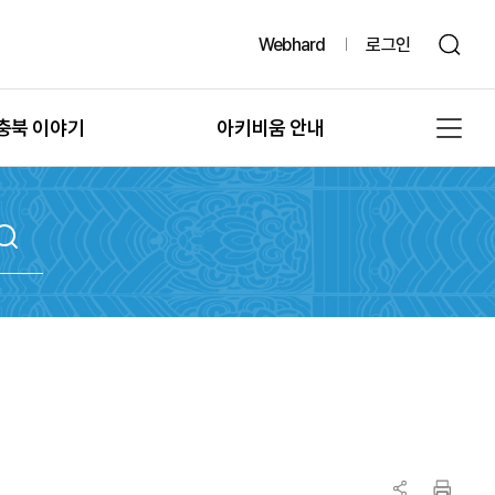
Webhard
로그인
충북 이야기
아키비움 안내
그때, 그 시절의 충북
공지사항
또 다른 기록, 발굴
아키비움 소개
문화유산의 과거여행
이용방법
문화유산의 보존
자료통계
충북 법규정보
원문자료 신청
충북 언론보도
분쟁조정 신청
충북 도서정보
기록물 수집 안내