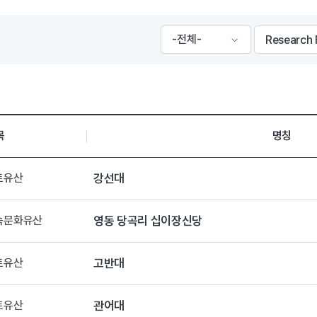
목
명칭
토유산
강선대
민속문화유산
영동 당곡리 십이장신당
토유산
고반대
토유산
관어대