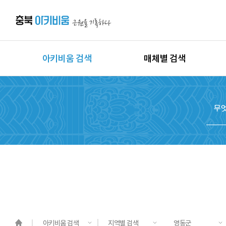
아키비움 검색
매체별 검색
상세검색
이미지
지역별 검색
동영상
시대별 검색
음원
종목별 검색
문서
도면
3D
원시자료
아키비움 검색
지역별 검색
영동군