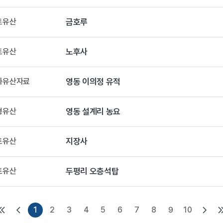
토유산
금호루
토유산
노후사
문화유산자료
영동 이의정 유적
형유산
영동 설계리 농요
토유산
지장사
토유산
두평리 오층석탑
1
2
3
4
5
6
7
8
9
10