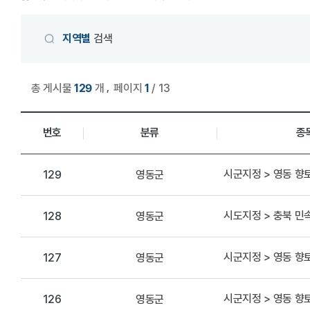
게시물 검색
지역별
검색
,
총 게시물
129
개
페이지
1
/ 13
상세정보 관리 목록
번호
분류
종
시군지정 > 영동 향
영동군
129
시도지정 > 충북 
영동군
128
시군지정 > 영동 향
영동군
127
시군지정 > 영동 향
영동군
126