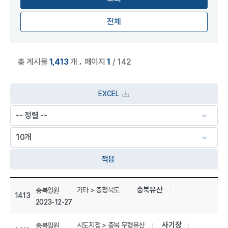
전체
,
총 게시물
1,413
개
페이지
1
/ 142
EXCEL
적용
상세정보 관리 목록
충북유산
기타 > 충청북도
충북일원
1413
2023-12-27
사기장
시도지정 > 충북 무형유산
충북일원