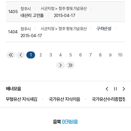
시군지정 > 청주 향토기념유산
청주시
1405
내산리 고인돌
2015-04-17
구라산성
시군지정 > 청주 향토기념유산
청주시
1404
2015-04-17
1
2
3
4
5
6
7
8
9
10
배너모음
무형유산 지식새김
국가유산 지식이음
국가유산수리종합정보