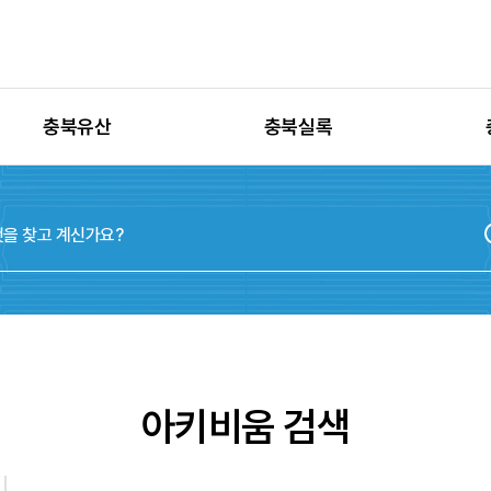
충북유산
충북실록
유산별 고시정보
충청북도지
유산별 보수정비
실록지도
유산별 현상변경
디지털연표
유산별 학술자료
위원회
아키비움 검색