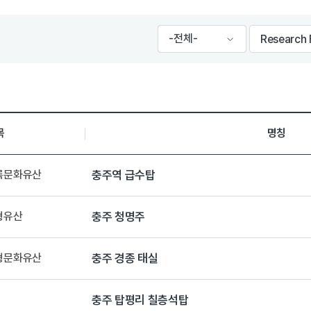
목
명칭
등록문화유산
충주역 급수탑
형유산
충주 청명주
유형문화유산
충주 경종 태실
충주 탑평리 칠층석탑