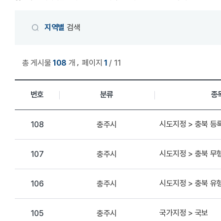
게시물 검색
지역별
검색
,
총 게시물
108
개
페이지
1
/ 11
상세정보 관리 목록
번호
분류
종
시도지정 > 충북 
충주시
108
시도지정 > 충북 무
충주시
107
시도지정 > 충북 
충주시
106
국가지정 > 국보
충주시
105