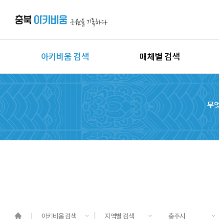
아키비움 검색
매체별 검색
상세검색
이미지
지역별 검색
동영상
시대별 검색
음원
종목별 검색
문서
도면
3D
원시자료
아키비움 검색
지역별 검색
충주시