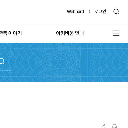
Webhard
로그인
충북 이야기
아키비움 안내
그때, 그 시절의 충북
공지사항
또 다른 기록, 발굴
아키비움 소개
문화유산의 과거여행
이용방법
문화유산의 보존
자료통계
충북 법규정보
원문자료 신청
충북 언론보도
분쟁조정 신청
충북 도서정보
기록물 수집 안내