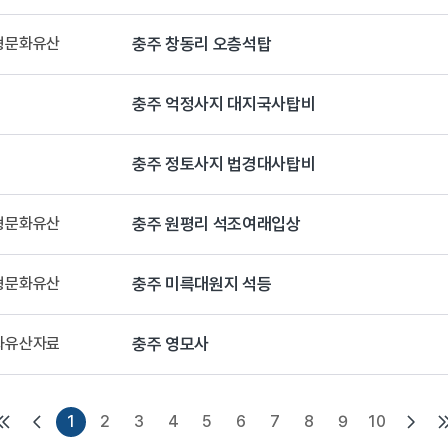
유형문화유산
충주 창동리 오층석탑
충주 억정사지 대지국사탑비
충주 정토사지 법경대사탑비
유형문화유산
충주 원평리 석조여래입상
유형문화유산
충주 미륵대원지 석등
문화유산자료
충주 영모사
1
2
3
4
5
6
7
8
9
10